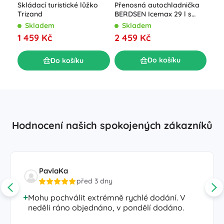
Přenosná autochladnička
Skládací turistické lůžko
Naf
BERDSEN Icemax 29 l s
Trizand
post
ECO režimem – modrá
ves
Skladem
Skladem
S
pum
2 459 Kč
1 459 Kč
1 1
Do košíku
Do košíku
Hodnocení našich spokojených zákazníků
PavlaKa
před 3 dny
Mohu pochválit extrémně rychlé dodání. V
neděli ráno objednáno, v pondělí dodáno.