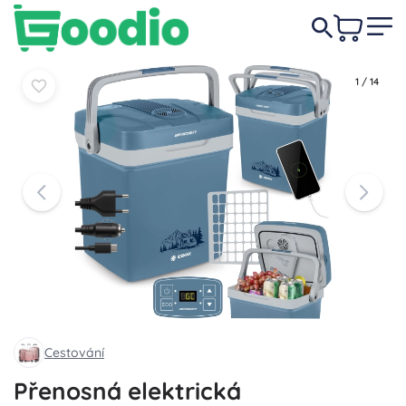
2 249 Kč
Do košíku
Do košíku
1
/
14
Cestování
Přenosná elektrická