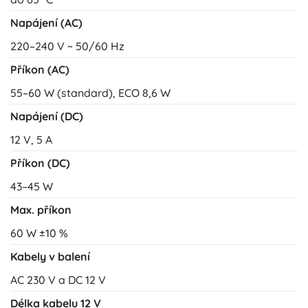
Napájení (AC)
220–240 V ~ 50/60 Hz
Příkon (AC)
55–60 W (standard), ECO 8,6 W
Napájení (DC)
12 V, 5 A
Příkon (DC)
43–45 W
Max. příkon
60 W ±10 %
Kabely v balení
AC 230 V a DC 12 V
Délka kabelu 12 V