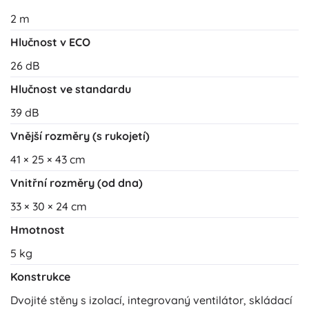
2 m
Hlučnost v ECO
26 dB
Hlučnost ve standardu
39 dB
Vnější rozměry (s rukojetí)
41 × 25 × 43 cm
Vnitřní rozměry (od dna)
33 × 30 × 24 cm
Hmotnost
5 kg
Konstrukce
Dvojité stěny s izolací, integrovaný ventilátor, skládací