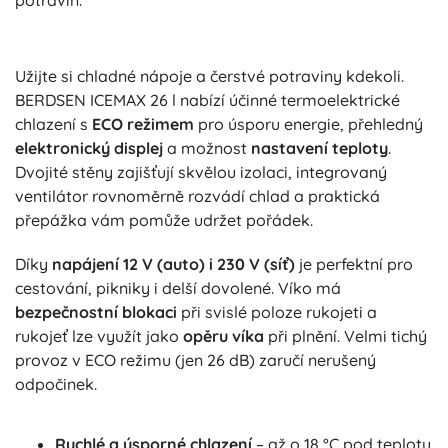
Užijte si chladné nápoje a čerstvé potraviny kdekoli.
BERDSEN ICEMAX 26 l nabízí účinné termoelektrické
chlazení s
ECO režimem
pro úsporu energie, přehledný
elektronický displej
a možnost
nastavení teploty
.
Dvojité stěny zajišťují skvělou izolaci, integrovaný
ventilátor rovnoměrně rozvádí chlad a praktická
přepážka vám pomůže udržet pořádek.
Díky
napájení 12 V (auto) i 230 V (síť)
je perfektní pro
cestování, pikniky i delší dovolené. Víko má
bezpečnostní blokaci
při svislé poloze rukojeti a
rukojeť lze využít jako
opěru víka
při plnění. Velmi tichý
provoz v ECO režimu (jen 26 dB) zaručí nerušený
odpočinek.
Rychlé a úsporné chlazení
– až o 18 °C pod teplotu