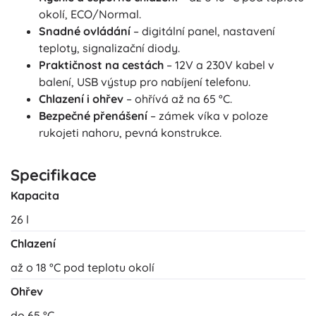
okolí, ECO/Normal.
Snadné ovládání
– digitální panel, nastavení
teploty, signalizační diody.
Praktičnost na cestách
– 12V a 230V kabel v
balení, USB výstup pro nabíjení telefonu.
Chlazení i ohřev
– ohřívá až na 65 °C.
Bezpečné přenášení
– zámek víka v poloze
rukojeti nahoru, pevná konstrukce.
Specifikace
Kapacita
26 l
Chlazení
až o 18 °C pod teplotu okolí
Ohřev
do 65 °C