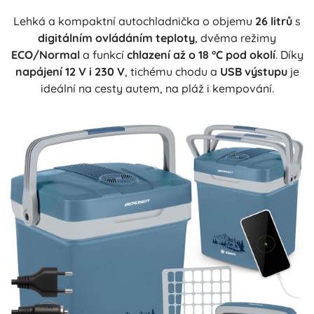
Lehká a kompaktní autochladnička o objemu
26 litrů
s
digitálním ovládáním teploty
, dvěma režimy
ECO/Normal
a funkcí
chlazení až o 18 °C pod okolí
. Díky
napájení 12 V i 230 V
, tichému chodu a
USB výstupu
je
ideální na cesty autem, na pláž i kempování.