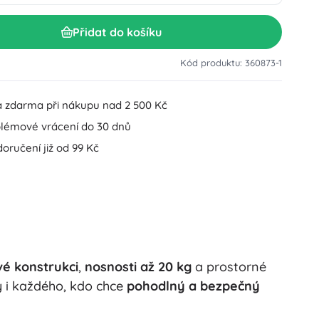
Doplňky k umyvadlu
Dekorace
Přidat do košíku
Doplňky na WC
Doplňky k vaně a sprše
Figurky
Kód produktu: 360873-1
Koupelnový textil
 zdarma při nákupu nad 2 500 Kč
lémové vrácení do 30 dnů
oručení již od 99 Kč
Panenky a miminka
vé konstrukci
,
nosnosti až 20 kg
a prostorné
Hračky do vody
ry i každého, kdo chce
pohodlný a bezpečný