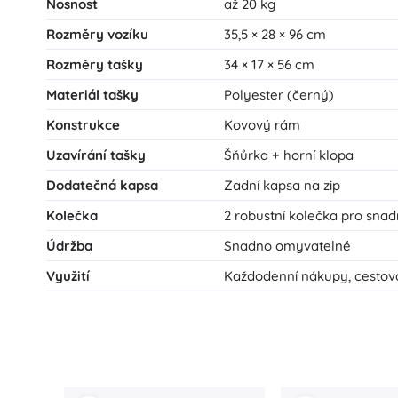
Nosnost
až 20 kg
Rozměry vozíku
35,5 × 28 × 96 cm
Rozměry tašky
34 × 17 × 56 cm
Materiál tašky
Polyester (černý)
Konstrukce
Kovový rám
Uzavírání tašky
Šňůrka + horní klopa
Dodatečná kapsa
Zadní kapsa na zip
Kolečka
2 robustní kolečka pro sna
Údržba
Snadno omyvatelné
Využití
Každodenní nákupy, cestová