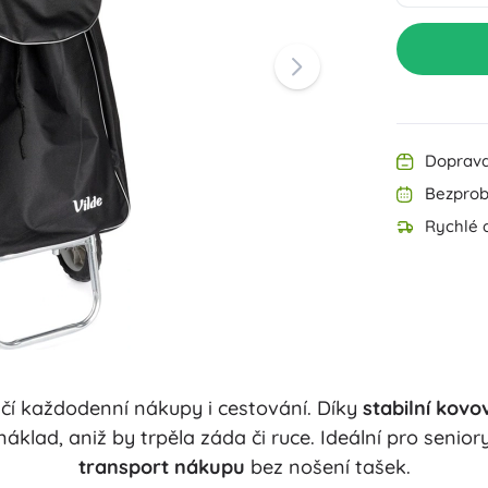
Výbava pro nejmenší
Kreslení a psaní
Zahradní osvětlení
Dekorace
Bezpečnost
Škola
Organizace
Noční osvětlení
Doprava
Bezprob
Rychlé d
Párty
čí každodenní nákupy i cestování. Díky
stabilní kovo
Knihy
áklad, aniž by trpěla záda či ruce. Ideální pro senio
transport nákupu
bez nošení tašek.