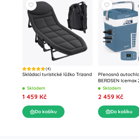
(4)
Přenosná autochl
Skládací turistické lůžko Trizand
BERDSEN Icemax 2
režimem – modrá
Skladem
Skladem
2 459 Kč
1 459 Kč
Do košíku
Do košíku