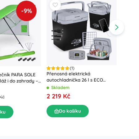
-9%
(1)
Přenosná elektrická
ečník PARA SOLE
Nafuko
autochladnička 26 l s ECO
láž i do zahrady –
Bestway
režimem – černá
Skladem
Skla
2 219 Kč
2 109
Kč
Do košíku
íku
D