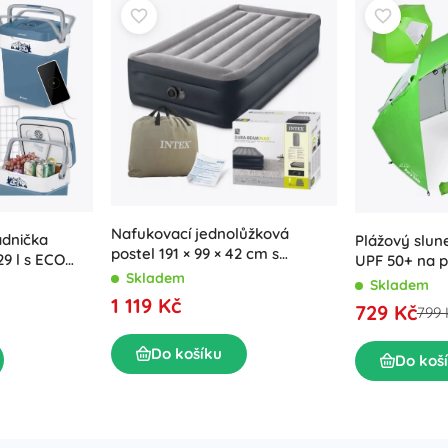
Nafukovací jednolůžková
adnička
Plážový slun
postel 191 × 99 × 42 cm s
9 l s ECO
UPF 50+ na p
vestavěnou elektrickou
Skladem
Zelený
Skladem
pumpou INTEX
1 119 Kč
729 Kč
799 
Do košíku
Do koš