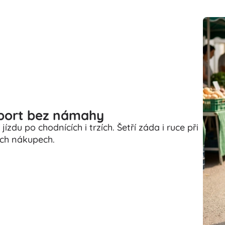
port bez námahy
du po chodnících i trzích. Šetří záda i ruce při
ch nákupech.