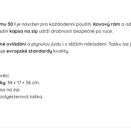
mu 30 l
je navržen pro každodenní použití.
Kovový rám
a odo
Zadní
kapsa na zip
udrží drobnosti bezpečně po ruce.
né ovládání
a plynulou jízdu i s těžším nákladem. Tašku lz
uje
evropské standardy
kvality.
věcí.
šky
: 34 × 17 × 56 cm.
sa na zip.
polyesterová taška.