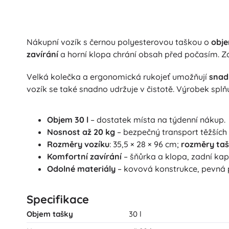
Nákupní vozík s černou polyesterovou taškou o
obje
zavírání
a horní klopa chrání obsah před počasím. 
Velká kolečka a ergonomická rukojeť umožňují
snad
vozík se také snadno udržuje v čistotě. Výrobek splň
Objem 30 l
– dostatek místa na týdenní nákup.
Nosnost až 20 kg
– bezpečný transport těžších 
Rozměry vozíku
: 35,5 × 28 × 96 cm;
rozměry ta
Komfortní zavírání
– šňůrka a klopa, zadní kap
Odolné materiály
– kovová konstrukce, pevná 
Specifikace
Objem tašky
30 l