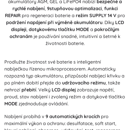
akumulátory AGM, GEL a LiFePO4 nabízí
bezpečné a
rychlé nabíjení
,
9stupňovou optimalizaci
,
funkci
REPAIR
pro regeneraci baterie a
režim SUPPLY 14 V
pro
podržení napájení při výměně akumulátoru
. Díky
LCD
displeji
,
dotykovému tlačítku MODE
a
pokročilým
ochranám
je používání snadné, intuitivní a šetrné k
životnosti baterie.
Prodlužte životnost své baterie s inteligentní
nabíječkou řízenou mikroprocesorem. Automaticky
rozpozná typ akumulátoru, přizpůsobí nabíjecí křivku a
po plném dobití přejde do
udržovacího režimu
, takže
nehrozí
přebití
. Velký
LCD displej
zobrazuje napětí,
proud, stav nabíjení i zvolený režim a dotykové tlačítko
MODE
zjednodušuje ovládání.
Nabíjení probíhá v
9 automatických krocích
pro
maximální výkon a ochranu: desulfatace, soft start,