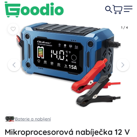
829 Kč
Do košíku
Do košíku
1
/
4
Baterie a nabíjení
Mikroprocesorová nabíječka 12 V