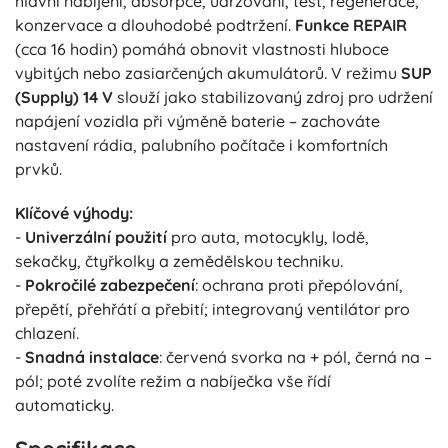
hlavní nabíjení, absorpce, udržování, test, regenerace,
konzervace a dlouhodobé podtržení.
Funkce REPAIR
(cca 16 hodin) pomáhá obnovit vlastnosti hluboce
vybitých nebo zasiarčených akumulátorů. V režimu
SUP
(Supply) 14 V
slouží jako stabilizovaný zdroj pro udržení
napájení vozidla při výměně baterie – zachováte
nastavení rádia, palubního počítače i komfortních
prvků.
Klíčové výhody:
-
Univerzální použití
pro auta, motocykly, lodě,
sekačky, čtyřkolky a zemědělskou techniku.
-
Pokročilé zabezpečení
: ochrana proti přepólování,
přepětí, přehřátí a přebití; integrovaný ventilátor pro
chlazení.
-
Snadná instalace
: červená svorka na + pól, černá na –
pól; poté zvolíte režim a nabíječka vše řídí
automaticky.