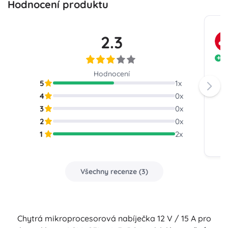
Hodnocení produktu
2.3
S
Hodnocení
5
1
x
4
0
x
3
0
x
2
0
x
1
2
x
Všechny recenze
(
3
)
Chytrá mikroprocesorová nabíječka 12 V / 15 A pro