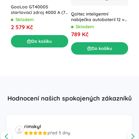
GooLoo GT4000S
startovací zdroj 4000 A (74
Qoltec inteligentní
Wh)
Skladem
nabíječka autobaterií 12 v
Sta
15 a s funkcí opravy pro
2 579 Kč
Skladem
UTR
AGM/GEL/LiFePO4
789 Kč
S
Do košíku
2 
Do košíku
Hodnocení našich spokojených zákazníků
rimskyl
před 5 dny