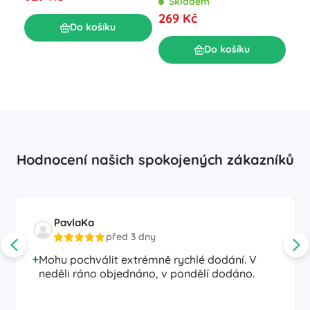
Skladem
set
269 Kč
S
Do košíku
69
Do košíku
Hodnocení našich spokojených zákazníků
PavlaKa
před 3 dny
Mohu pochválit extrémně rychlé dodání. V
neděli ráno objednáno, v pondělí dodáno.