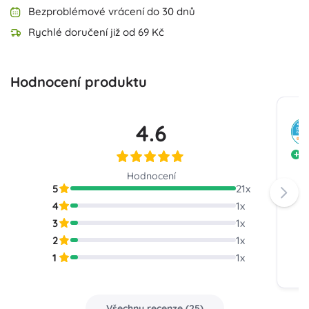
Bezproblémové vrácení do 30 dnů
Rychlé doručení již od 69 Kč
Hodnocení produktu
4.6
D
Hodnocení
5
21
x
4
1
x
3
1
x
2
1
x
1
1
x
Všechny recenze
(
25
)