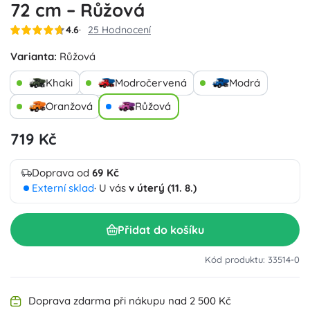
72 cm – Růžová
4.6
25 Hodnocení
Varianta:
Růžová
Khaki
Modročervená
Modrá
Oranžová
Růžová
719 Kč
Doprava od
69 Kč
Externí sklad
· U vás
v úterý (11. 8.)
Přidat do košíku
Kód produktu: 33514-0
Doprava zdarma při nákupu nad 2 500 Kč