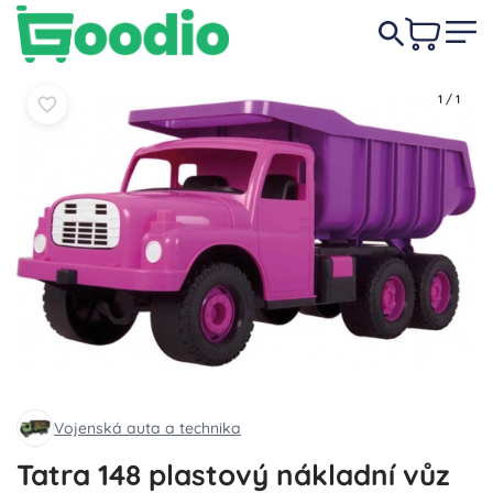
719 Kč
Do košíku
Do košíku
1
/
1
Vojenská auta a technika
Tatra 148 plastový nákladní vůz