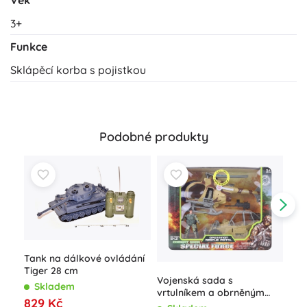
Věk
3+
Funkce
Sklápěcí korba s pojistkou
Podobné produkty
Tank na dálkové ovládání
Tiger 28 cm
Vojenská sada s
Skladem
vrtulníkem a obrněným
Pla
829 Kč
autem na baterie