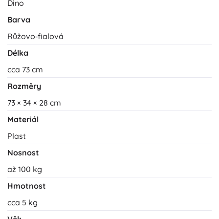
Dino
Barva
Růžovo‑fialová
Délka
cca 73 cm
Rozměry
73 × 34 × 28 cm
Materiál
Plast
Nosnost
až 100 kg
Hmotnost
cca 5 kg