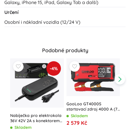
Galaxy, iPhone 15, iPad, Galaxy Tab a další)
Určení
Osobní i nákladní vozidla (12/24 V)
Podobné produkty
-4%
GooLoo GT4000S
startovací zdroj 4000 A (74
Wh)
Nabíječka pro elektrokola
Skladem
Goo
36V 42V 2A s konektorem
2 579 Kč
sta
BOSCH, voděodolná
Skladem