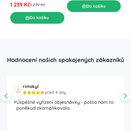
S
1 239 Kč
1 279 Kč
Do košíku
2 2
Do košíku
Hodnocení našich spokojených zákazníků
rimskyl
před 4 dny
Úspěšné vyřízení objesnávky - pošta nám to
poněkud zkomplikovala.