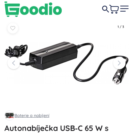
409 Kč
Do košíku
Do košíku
1
/
3
Baterie a nabíjení
Autonabíječka USB‑C 65 W s