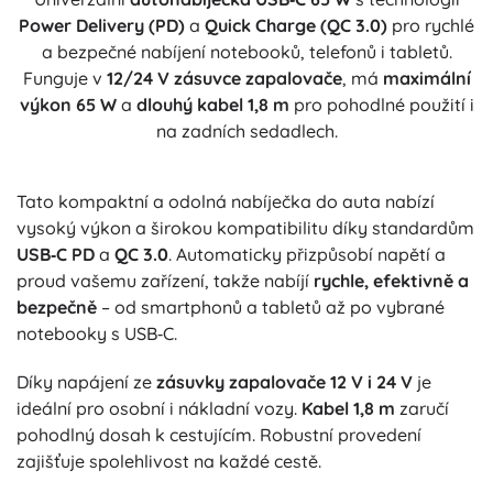
Power Delivery (PD)
a
Quick Charge (QC 3.0)
pro rychlé
a bezpečné nabíjení notebooků, telefonů i tabletů.
Funguje v
12/24 V zásuvce zapalovače
, má
maximální
výkon 65 W
a
dlouhý kabel 1,8 m
pro pohodlné použití i
na zadních sedadlech.
Tato kompaktní a odolná nabíječka do auta nabízí
vysoký výkon a širokou kompatibilitu díky standardům
USB‑C PD
a
QC 3.0
. Automaticky přizpůsobí napětí a
proud vašemu zařízení, takže nabíjí
rychle, efektivně a
bezpečně
– od smartphonů a tabletů až po vybrané
notebooky s USB‑C.
Díky napájení ze
zásuvky zapalovače 12 V i 24 V
je
ideální pro osobní i nákladní vozy.
Kabel 1,8 m
zaručí
pohodlný dosah k cestujícím. Robustní provedení
zajišťuje spolehlivost na každé cestě.