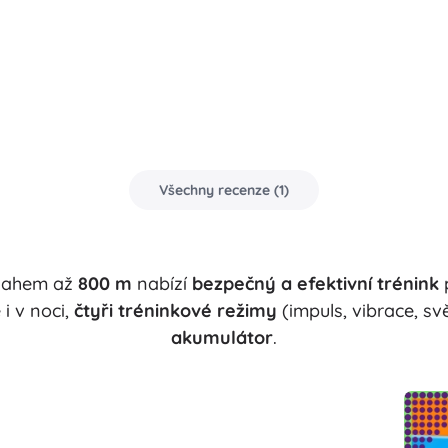
Všechny recenze
(
1
)
ásahem až
800 m
nabízí
bezpečný a efektivní trénink
p
 i v noci,
čtyři tréninkové režimy
(impuls, vibrace, sv
akumulátor
.