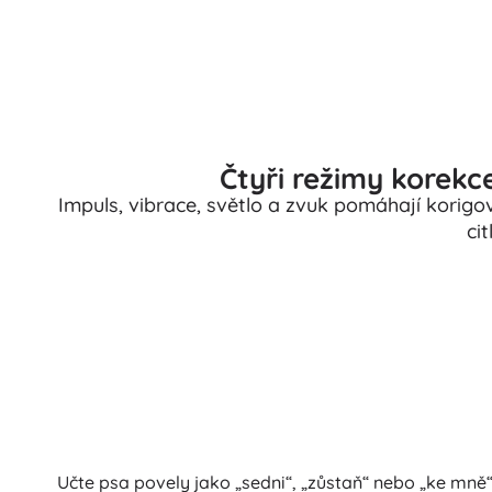
Čtyři režimy korekc
Impuls, vibrace, světlo a zvuk pomáhají korigov
cit
Učte psa povely jako „sedni“, „zůstaň“ nebo „ke mně