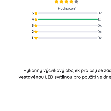
Puzzle
Hodnocení
5
0
x
4
1
x
3
0
x
2
0
x
1
0
x
Výkonný výcvikový obojek pro psy se z
vestavěnou LED svítilnou
pro použití ve dne