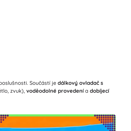
oslušnosti. Součástí je
dálkový ovladač s
ětlo, zvuk),
voděodolné provedení
a
dobíjecí