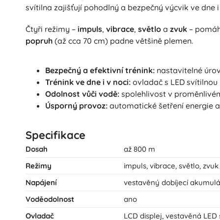
svítilna zajišťují pohodlný a bezpečný výcvik ve dne
Čtyři režimy –
impuls
,
vibrace
,
světlo
a
zvuk
– pomáha
popruh
(až cca 70 cm) padne většině plemen.
Bezpečný a efektivní trénink:
nastavitelné úro
Trénink ve dne i v noci:
ovladač s LED svítilnou
Odolnost vůči vodě:
spolehlivost v proměnlivé
Úsporný provoz:
automatické šetření energie a 
Specifikace
Dosah
až 800 m
Režimy
impuls, vibrace, světlo, zvuk
Napájení
vestavěný dobíjecí akumulá
Voděodolnost
ano
Ovladač
LCD displej, vestavěná LED 