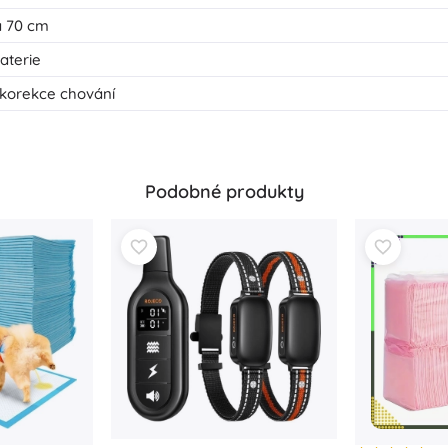
a 70 cm
aterie
, korekce chování
Podobné produkty