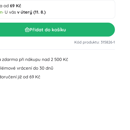
a od
69 Kč
Doplňky k umyvadlu
Dekorace
em
· U vás
v úterý (11. 8.)
Doplňky na WC
Doplňky k vaně a sprše
Figurky
Přidat do košíku
Koupelnový textil
Kód produktu: 315826-1
 zdarma při nákupu nad 2 500 Kč
lémové vrácení do 30 dnů
oručení již od 69 Kč
Panenky a miminka
Hračky do vody