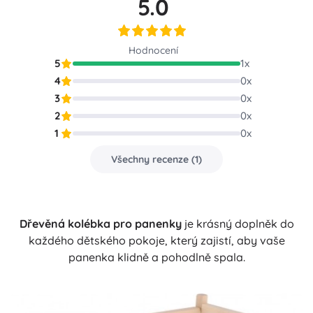
5.0
Hodnocení
5
1
x
4
0
x
3
0
x
2
0
x
1
0
x
Všechny recenze
(
1
)
Dřevěná kolébka pro panenky
je krásný doplněk do
každého dětského pokoje, který zajistí, aby vaše
panenka klidně a pohodlně spala.