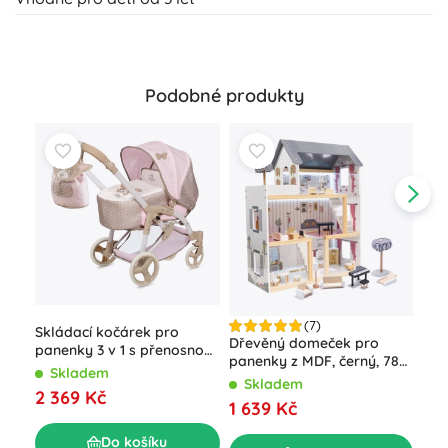
Podobné produkty
(7)
Skládací kočárek pro
Dře
Dřevěný domeček pro
panenky 3 v 1 s přenosnou
pan
panenky z MDF, černý, 78
taškou DIDI, 75 cm
TOY
Skladem
S
cm s LED osvětlením
Skladem
2 369 Kč
2 1
1 639 Kč
Do košíku