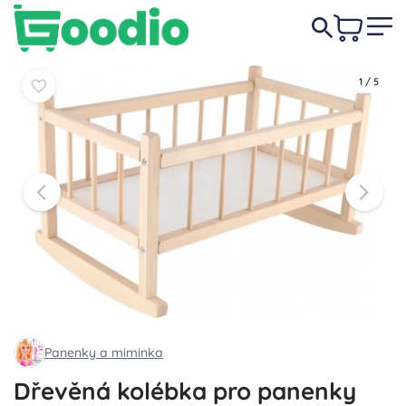
449 Kč
Do košíku
Do košíku
1
/
5
Panenky a miminka
Dřevěná kolébka pro panenky