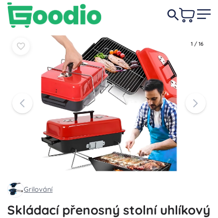
419 Kč
Do košíku
Do košíku
1
/
16
Grilování
Skládací přenosný stolní uhlíkový