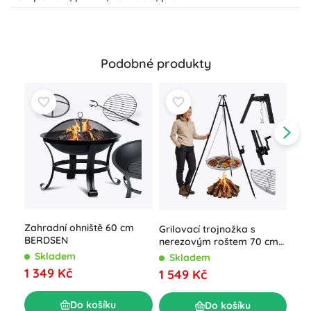
Podobné produkty
Zahradní ohniště 60 cm
Grilovací trojnožka s
Vel
BERDSEN
nerezovým roštem 70 cm
ohn
Kaminer
poh
Skladem
Skladem
S
1 349 Kč
1 549 Kč
1 9
Do košíku
Do košíku