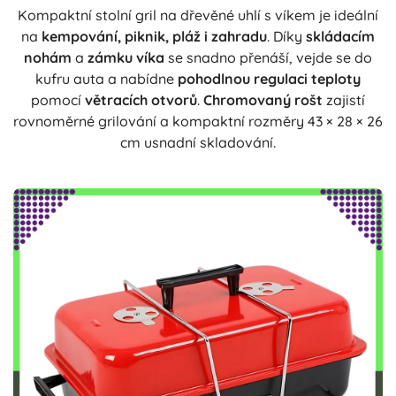
Kompaktní stolní gril na dřevěné uhlí s víkem je ideální
na
kempování, piknik, pláž i zahradu
. Díky
skládacím
nohám
a
zámku víka
se snadno přenáší, vejde se do
kufru auta a nabídne
pohodlnou regulaci teploty
pomocí
větracích otvorů
.
Chromovaný rošt
zajistí
rovnoměrné grilování a kompaktní rozměry 43 × 28 × 26
cm usnadní skladování.