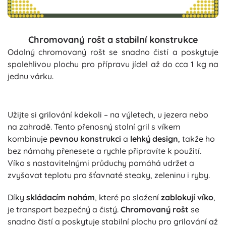
Chromovaný rošt a stabilní konstrukce
Odolný chromovaný rošt se snadno čistí a poskytuje
spolehlivou plochu pro přípravu jídel až do cca 1 kg na
jednu várku.
Užijte si grilování kdekoli – na výletech, u jezera nebo
na zahradě. Tento přenosný stolní gril s víkem
kombinuje
pevnou konstrukci
a
lehký design
, takže ho
bez námahy přenesete a rychle připravíte k použití.
Víko s nastavitelnými průduchy pomáhá udržet a
zvyšovat teplotu pro šťavnaté steaky, zeleninu i ryby.
Díky
skládacím nohám
, které po složení
zablokují víko
,
je transport bezpečný a čistý.
Chromovaný rošt
se
snadno čistí a poskytuje stabilní plochu pro grilování až