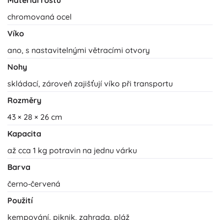
Materiál roštu
chromovaná ocel
Víko
ano, s nastavitelnými větracími otvory
Nohy
skládací, zároveň zajišťují víko při transportu
Rozměry
43 × 28 × 26 cm
Kapacita
až cca 1 kg potravin na jednu várku
Barva
černo‑červená
Použití
kempování, piknik, zahrada, pláž