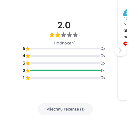
2.0
Neo
ale
poš
Hodnocení
G
5
0
x
p
4
0
x
a
s
3
0
x
i
2
1
x
v
1
0
x
k
t
Všechny recenze
(
1
)