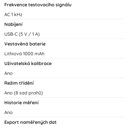
Frekvence testovacího signálu
AC 1 kHz
Nabíjení
USB-C (5 V / 1 A)
Vestavěná baterie
Lithiová 1000 mAh
Uživatelská kalibrace
Ano
Režim třídění
Ano (8 sad prahů)
Historie měření
Ano
Export naměřených dat