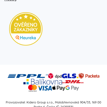
Provozovatel: Kidero Group s.r.o., Malobřevnovská 904/33, 169 00
Praha 6, Česko IČ: 24259331