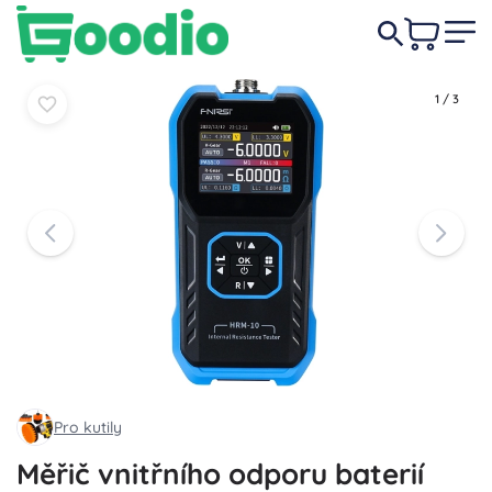
1 269 Kč
Do košíku
Do košíku
1
/
3
Pro kutily
Měřič vnitřního odporu baterií