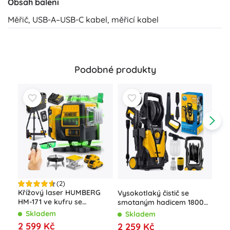
Obsah balení
Měřič, USB-A–USB-C kabel, měřicí kabel
Podobné produkty
(2)
Aku
Křížový laser HUMBERG
Vysokotlaký čistič se
V s
HM-171 ve kufru se
smotaným hadicem 1800
kuf
stativem, 4D 16 linií, zelený
W Humberg HM-300, 230
S
Skladem
Skladem
paprsek
bar
45
2 599 Kč
2 259 Kč