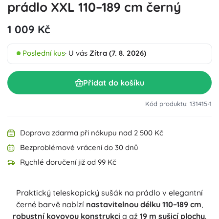
prádlo XXL 110–189 cm černý
1 009 Kč
Poslední kus
· U vás
Zítra (7. 8. 2026)
Přidat do košíku
Kód produktu: 131415-1
Doprava zdarma při nákupu nad 2 500 Kč
Bezproblémové vrácení do 30 dnů
Rychlé doručení již od 99 Kč
Praktický teleskopický sušák na prádlo v elegantní
černé barvě nabízí
nastavitelnou délku 110–189 cm
,
robustní kovovou konstrukci
a až
19 m sušicí plochy
.