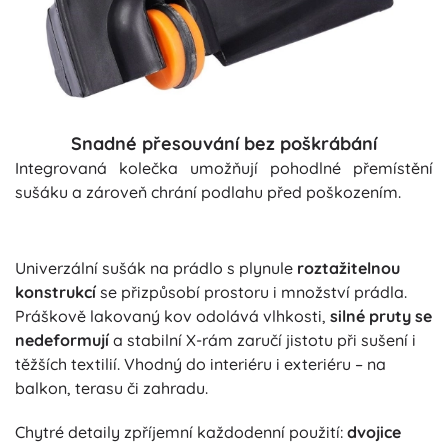
Snadné přesouvání bez poškrábání
Integrovaná kolečka umožňují pohodlné přemístění
sušáku a zároveň chrání podlahu před poškozením.
Univerzální sušák na prádlo s plynule
roztažitelnou
konstrukcí
se přizpůsobí prostoru i množství prádla.
Práškově lakovaný kov odolává vlhkosti,
silné pruty se
nedeformují
a stabilní X-rám zaručí jistotu při sušení i
těžších textilií. Vhodný do interiéru i exteriéru – na
balkon, terasu či zahradu.
Chytré detaily zpříjemní každodenní použití:
dvojice