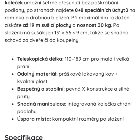
koleček
umožní šetrné přesunutí bez poškrábání
podlahy, po stranách najdete
8+8 speciálních úchytů
na
ramínka a drobnou bielizeň. Při maximálním rozložení
získáte
až 19 m sušicí plochy
a
nosnost 30 kg
. Po
složení má sušák jen 131 × 56 × 9 cm, takže se snadno
schová za dveře či do koupelny.
Teleskopická délka:
110–189 cm pro malá i velká
praní
Odolný materiál:
práškově lakovaný kov +
kvalitní plast
Bezpečný a stabilní:
pevná X-konstrukce a silné
pruty
Snadná manipulace:
integrovaná kolečka chrání
podlahu
Úspora místa:
kompaktní rozměry po složení
Specifikace