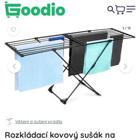
1 009 Kč
Do košíku
Do košíku
1
/
15
Věšení a sušení prádla
Rozkládací kovový sušák na