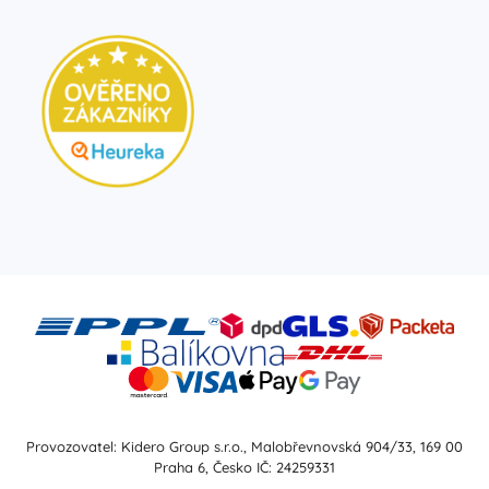
Provozovatel: Kidero Group s.r.o., Malobřevnovská 904/33, 169 00
Praha 6, Česko IČ: 24259331