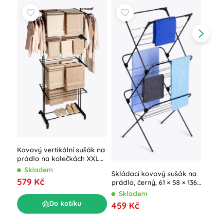
Dře
(100
S
37
Kovový vertikální sušák na
prádlo na kolečkách XXL
74,5 × 64 × 225 cm
Skladem
Skládací kovový sušák na
579 Kč
prádlo, černý, 61 × 58 × 136
cm
Skladem
Do košíku
459 Kč