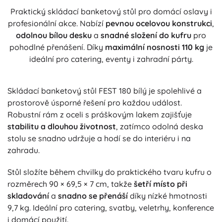
Praktický skládací banketový stůl pro domácí oslavy i
profesionální akce. Nabízí
pevnou ocelovou konstrukci
,
odolnou bílou desku
a
snadné složení do kufru
pro
pohodlné přenášení. Díky
maximální nosnosti 110 kg
je
ideální pro catering, eventy i zahradní párty.
Skládací banketový stůl FEST 180 bílý je spolehlivé a
prostorově úsporné řešení pro každou událost.
Robustní rám z oceli s práškovým lakem zajišťuje
stabilitu a dlouhou životnost
, zatímco odolná deska
stolu se snadno udržuje a hodí se do interiéru i na
zahradu.
Stůl složíte během chvilky do praktického tvaru kufru o
rozměrech 90 × 69,5 × 7 cm, takže
šetří místo při
skladování
a
snadno se přenáší
díky nízké hmotnosti
9,7 kg. Ideální pro catering, svatby, veletrhy, konference
i domácí použití.