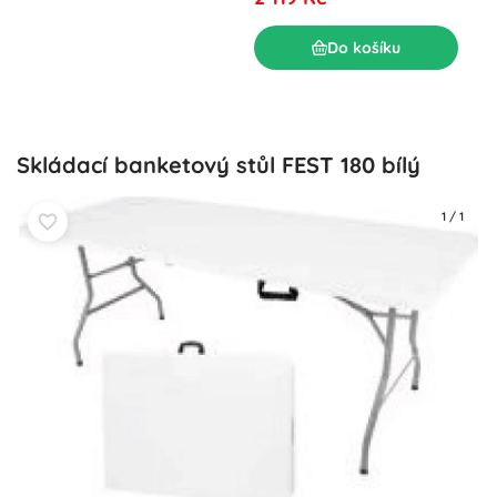
1 2
Do košíku
Skládací banketový stůl FEST 180 bílý
1
/
1