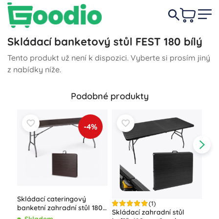
Skládací banketový stůl FEST 180 bílý
Tento produkt už není k dispozici. Vyberte si prosím jiný
z nabídky níže.
Podobné produkty
-4%
Skládací cateringový
(1)
banketní zahradní stůl 180
Skládací zahradní stůl
Sklá
cm, hnědý MODERNHOME
Skladem