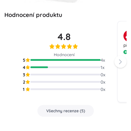
Hodnocení produktu
4.8
při
s
Hodnocení
5
4
x
4
1
x
3
0
x
2
0
x
1
0
x
Všechny recenze
(
5
)