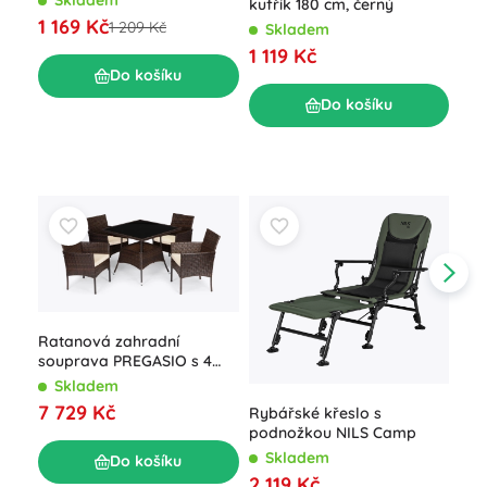
kufřík 180 cm, černý
60 
1 169 Kč
1 209 Kč
Skladem
S
1 119 Kč
39
Do košíku
Do košíku
Ratanová zahradní
souprava PREGASIO s 4
židlemi a stolem se
Skladem
skleněnou deskou
7 729 Kč
Rybářské křeslo s
Naf
podnožkou NILS Camp
2-v
Skladem
Do košíku
S
2 119 Kč