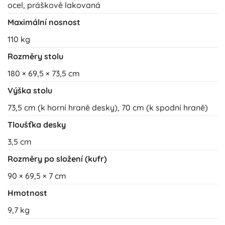
ocel, práškově lakovaná
Maximální nosnost
110 kg
Rozměry stolu
180 × 69,5 × 73,5 cm
Výška stolu
73,5 cm (k horní hraně desky), 70 cm (k spodní hraně)
Tloušťka desky
3,5 cm
Rozměry po složení (kufr)
90 × 69,5 × 7 cm
Hmotnost
9,7 kg