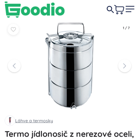
499 Kč
Do košíku
Do košíku
1
/
7
Láhve a termosky
Termo jídlonosič z nerezové oceli,