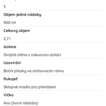
3
Objem jedné nádoby
900 ml
Celkový objem
2,7 l
Izolace
Dvojitá stěna s vakuovou izolací
Uzavírání
Boční přezky ve stohovacím rámu
Rukojeť
Sklopné madlo pro přenášení
Víčko
Ano (horní nádoba)