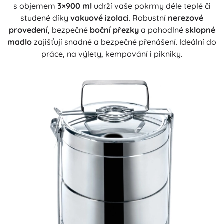
s objemem
3×900 ml
udrží vaše pokrmy déle teplé či
studené díky
vakuové izolaci
. Robustní
nerezové
provedení
, bezpečné
boční přezky
a pohodlné
sklopné
madlo
zajišťují snadné a bezpečné přenášení. Ideální do
práce, na výlety, kempování i pikniky.