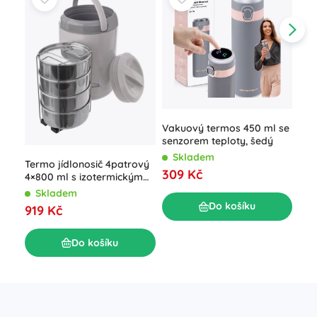
Vakuový termos 450 ml se
Ner
senzorem teploty, šedý
AKC
Skladem
S
Termo jídlonosič 4patrový
309 Kč
63
4×800 ml s izotermickým
obalem
Skladem
Do košíku
919 Kč
Do košíku