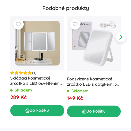
Podobné produkty
(1)
Skládací kosmetické
Vys
Podsvícené kosmetické
zrcátko s LED osvětlením
obo
zrcátko LED s dotykem, 3
3×
sto
režimy světla, náklon 90°,
Skladem
S
Skladem
chr
bílé
289 Kč
20
149 Kč
Do košíku
Do košíku