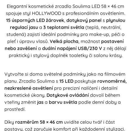
Elegantní kosmetické zrcadlo Soulima LED 58 × 46 cm
spojuje styl HOLLYWOOD s profesionálním osvětlením.
15 úsporných LED žárovek
,
dotykový panel
s
plynulou
regulací jasu
a
3 teplotami světla
(teplá, neutrální,
studená) zajistí ideální podmínky pro make-up, péči o
pleť i úpravu vlasů.
Velká plocha
, možnost
postavení
nebo zavěšení
a
duální napájení USB/230 V
z něj dělají
praktický i stylový doplněk toaletky či salonu krásy.
Vytvořte si doma světelné podmínky jako na filmovém
planu. Zrcadlo Soulima s
15 LED
poskytuje
rovnoměrné,
nezkreslené osvětlení
pro precizní nalíčení i detailní
kosmetické úkony.
Dotykové ovládání
dovolí během
vteřiny změnit
jas
a
barvu světla
podle denní doby a
prostředí.
Díky
rozměrům 58 × 46 cm
uvidíte celou tvář i část
postavy, což zaručuje komfort při každodenní stylizaci.