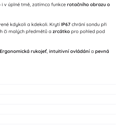
lo i v úplné tmě, zatímco funkce
rotačního obrazu o
vené kdykoli a kdekoli. Krytí
IP67
chrání sondu při
h či malých předmětů a
zrcátko
pro pohled pod
Ergonomická rukojeť
,
intuitivní ovládání
a
pevná