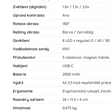
Zvětšení (digitální)
1.0× / 1.5× / 2.0×
Úprava kontrastu
Ano
Rotace obrazu
180°
Režimy obrazu
Barva / černobílý
Osvětlení
8 LED s regulací 0 / 60 / 80
Voděodolnost sondy
IP67
Příslušenství
3 nástavce: magnet, háček,
Nabíjení
USB‑C
Baterie
2000 mAh
Výdrž
Až 3,5 hod nepřetržité prác
Ergonomie
Ergonomická rukojeť, intuiti
Rozměry zařízení
26 × 11,5 × 4 cm
Hmotnost
0,475 kg