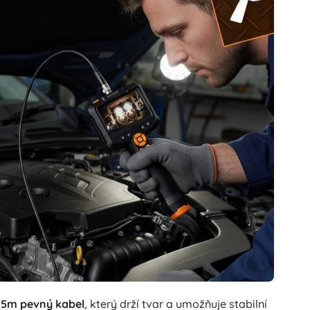
a
5m pevný kabel
, který drží tvar a umožňuje stabilní