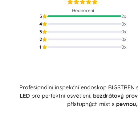
Puzzle
Hodnocení
5
2
x
4
0
x
3
0
x
2
0
x
1
0
x
Profesionální inspekční endoskop BIGSTREN s
LED
pro perfektní osvětlení,
bezdrátový prov
přístupných míst s
pevnou,