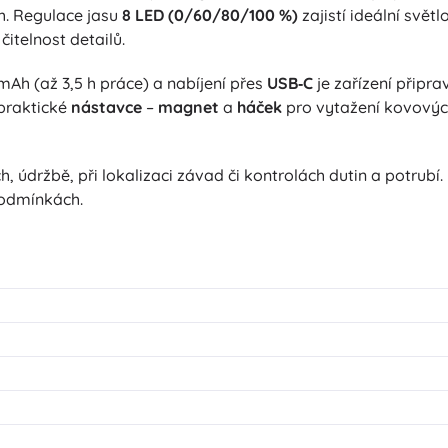
h. Regulace jasu
8 LED (0/60/80/100 %)
zajistí ideální svět
čitelnost detailů.
h (až 3,5 h práce) a nabíjení přes
USB‑C
je zařízení připra
 praktické
nástavce
–
magnet
a
háček
pro vytažení kovovýc
ích, údržbě, při lokalizaci závad či kontrolách dutin a potrubí.
podmínkách.