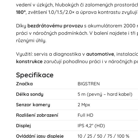
vedení v úzkých, hlubokých či zalomených prostorác
180°
, zvětšení 1.0/1.5/2.0× a úprava kontrastu zvyšují 
Díky
bezdrátovému provozu
s akumulátorem 2000 mA
práci v náročných podmínkách. V balení najdete i tři
různými úhly.
Využití: servis a diagnostika v
automotive
, instalac
konstrukce
zaručují pohodlnou práci i v náročných 
Specifikace
Značka
BIGSTREN
Délka sondy
5 m (pevný – hard kabel)
Senzor kamery
2 Mpx
Rozlišení zobrazení
Full HD
Displej
IPS 4,2" (HD)
Ovládání jasu displeje
10 / 25 / 50 / 75 / 100 %