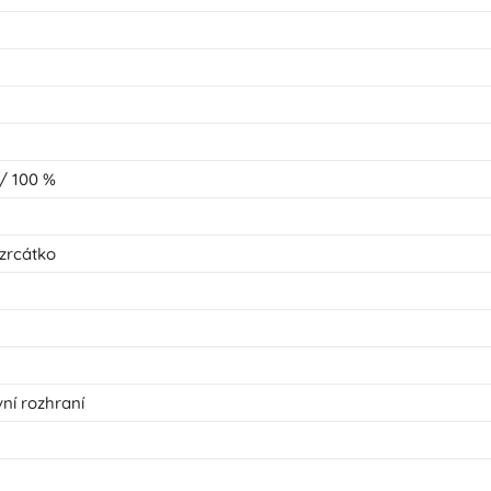
 / 100 %
 zrcátko
e
vní rozhraní