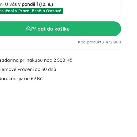
em
· U vás
v pondělí (10. 8.)
Doplňky k umyvadlu
Dekorace
oručení v Praze, Brně a Ostravě
Doplňky na WC
Doplňky k vaně a sprše
Figurky
Přidat do košíku
Koupelnový textil
Kód produktu: 472190-1
 zdarma při nákupu nad 2 500 Kč
lémové vrácení do 30 dnů
oručení již od 69 Kč
Panenky a miminka
Hračky do vody