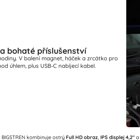
 bohaté příslušenství
odiny. V balení magnet, háček a zrcátko pro
d úhlem, plus USB‑C nabíjecí kabel.
era BIGSTREN kombinuje ostrý
Full HD obraz
,
IPS displej 4,2"