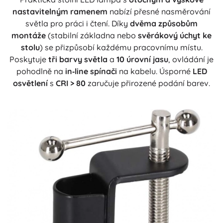
nastavitelným ramenem
nabízí přesné nasměrování
světla pro práci i čtení. Díky
dvěma způsobům
montáže
(stabilní základna nebo
svěrákový úchyt ke
stolu
) se přizpůsobí každému pracovnímu místu.
Poskytuje
tři barvy světla
a
10 úrovní jasu
, ovládání je
pohodlně na
in‑line spínači
na kabelu. Úsporné
LED
osvětlení
s
CRI > 80
zaručuje přirozené podání barev.