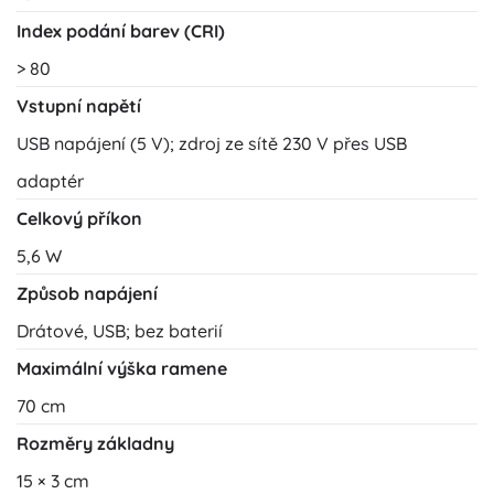
Index podání barev (CRI)
> 80
Vstupní napětí
USB napájení (5 V); zdroj ze sítě 230 V přes USB
adaptér
Celkový příkon
5,6 W
Způsob napájení
Drátové, USB; bez baterií
Maximální výška ramene
70 cm
Rozměry základny
15 × 3 cm