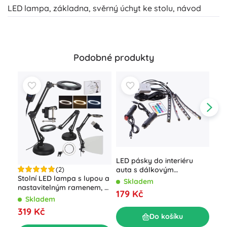
LED lampa, základna, svěrný úchyt ke stolu, návod
Podobné produkty
LED pásky do interiéru
auta s dálkovým
(2)
Stolní LED lampa s lupou a
ovládáním
Skladem
nastavitelným ramenem, 2
179 Kč
možnosti uchycení
Skladem
319 Kč
Do košíku