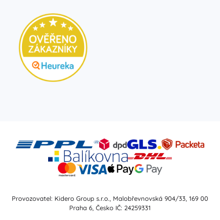
Provozovatel: Kidero Group s.r.o., Malobřevnovská 904/33, 169 00
Praha 6, Česko IČ: 24259331