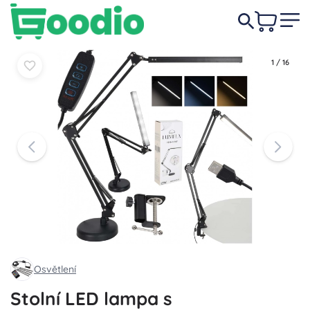
299 Kč
Do košíku
Do košíku
1
/
16
Osvětlení
Stolní LED lampa s