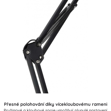
Přesné polohování díky vícekloubovému rameni
Pružinové a kloubové spoje umožňují plynulé nastavení