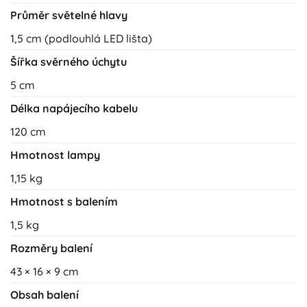
Průměr světelné hlavy
1,5 cm (podlouhlá LED lišta)
Šířka svěrného úchytu
5 cm
Délka napájecího kabelu
120 cm
Hmotnost lampy
1,15 kg
Hmotnost s balením
1,5 kg
Rozměry balení
43 × 16 × 9 cm
Obsah balení