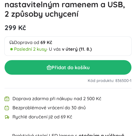
nastavitelným ramenem a USB,
2 způsoby uchycení
299 Kč
Doprava od
69 Kč
Poslední 2 kusy
· U vás
v úterý (11. 8.)
Přidat do košíku
Kód produktu: 836500-1
Doprava zdarma při nákupu nad 2 500 Kč
Bezproblémové vrácení do 30 dnů
Rychlé doručení již od 69 Kč
Praktická stolní LED lampa s
otočným a výškově