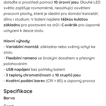
dolaďte si prostředí pomocí
10 úrovní jasu
. Dlouhé LED
světlo zajišťuje rovnoměrné, neoslňující osvětlení
pracovní plochy, které je ideální pro domácí kancelář,
dílnu i studium. V balení najdete
těžkou kulatou
základnu
pro postavení na stůl i
C‑svěrák
pro úsporné
uchycení k desce stolu.
Hlavní výhody:
-
Variabilní montáž
: základna nebo svěrný úchyt ke
stolu
-
Flexibilní rameno
se širokým dosahem a přesným
polohováním
-
USB napájení
bez potřeby baterií
-
3 teploty chromatičnosti
a
10 stupňů jasu
-
Kvalitní podání barev
(CRI > 80) a úsporný provoz
Specifikace
Barva
Černá