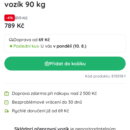
vozík 90 kg
819 Kč
-4%
789 Kč
Doprava od
69 Kč
Poslední kus
· U vás
v pondělí (10. 8.)
Přidat do košíku
Kód produktu: 878318-1
Doprava zdarma při nákupu nad 2 500 Kč
Bezproblémové vrácení do 30 dnů
Rychlé doručení již od 69 Kč
Skládací přepravní vozík
je nepostradatelným