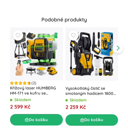
Podobné produkty
(2)
Ins
Křížový laser HUMBERG
Vysokotlaký čistič se
BIG
HM-171 ve kufru se
smotaným hadicem 1800
dis
stativem, 4D 16 linií, zelený
W Humberg HM-300, 230
S
Skladem
Skladem
paprsek
bar
86
2 599 Kč
2 259 Kč
Do košíku
Do košíku