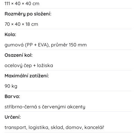
111 × 40 × 40 cm
Rozměry po složení:
70 × 40 × 18 cm
Kola:
gumová (PP + EVA), průměr 150 mm
Osazení kol:
ocelový čep + ložiska
Maximální zatížení:
90 kg
Barva:
stříbrno-černá s červenými akcenty
Určení:
transport, logistika, sklad, domov, kancelář