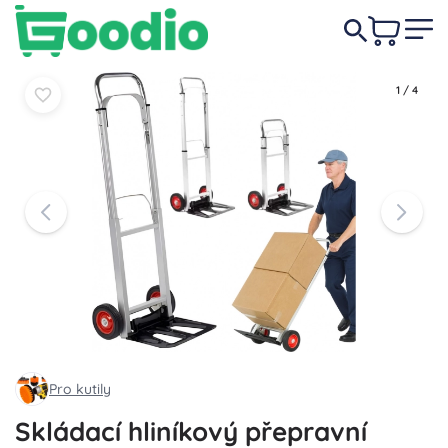
819 Kč
-4%
Do košíku
Do košíku
789 Kč
1
/
4
Pro kutily
Skládací hliníkový přepravní