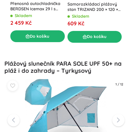
Přenosná autochladnička
Samorozkládací plážový
Pře
BERDSEN Icemax 29 l s
stan TRIZAND 200 × 120 ×
aut
ECO režimem – modrá
110 cm
rež
Skladem
Skladem
S
2 459 Kč
609 Kč
2 2
Do košíku
Do košíku
Plážový slunečník PARA SOLE UPF 50+ na
pláž i do zahrady – Tyrkysový
1
/
12