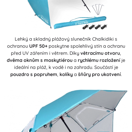
Lehký a skladný plážový slunečník Chalkidiki s
ochranou
UPF 50+
poskytne spolehlivý stín a ochranu
před UV zářením i větrem. Díky
větracímu otvoru
,
dvěma oknům s moskytiérou
a
rychlému rozložení
je
ideální na pláž, k vodě i na zahradu. Součástí je
pouzdro s popruhem
,
kolíky
a
šňůry pro ukotvení
.