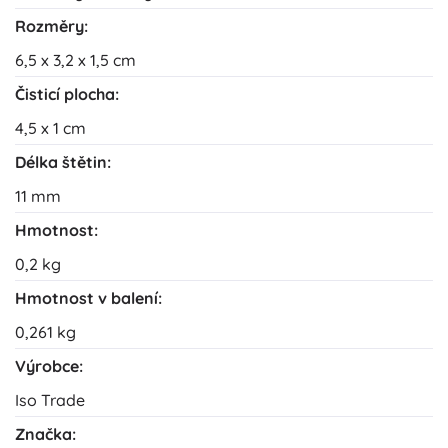
Rozměry:
6,5 x 3,2 x 1,5 cm
Čisticí plocha:
4,5 x 1 cm
Délka štětin:
11 mm
Hmotnost:
0,2 kg
Hmotnost v balení:
0,261 kg
Výrobce:
Iso Trade
Značka: