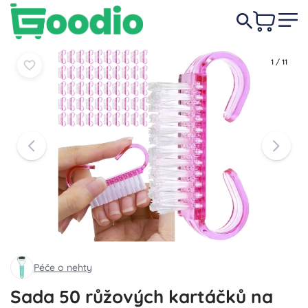
89 Kč
Do košíku
Do košíku
1
/
11
Péče o nehty
Sada 50 růžových kartáčků na