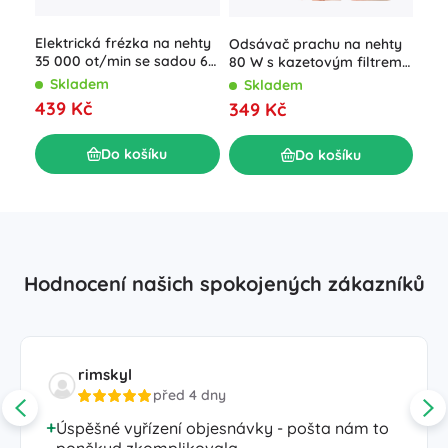
Elektrická frézka na nehty
Odsávač prachu na nehty
Fre
35 000 ot/min se sadou 6
80 W s kazetovým filtrem
Bea
nástavců, růžová
bez sáčků
Skladem
Skladem
S
439 Kč
349 Kč
33
Do košíku
Do košíku
Hodnocení našich spokojených zákazníků
rimskyl
před 4 dny
Úspěšné vyřízení objesnávky - pošta nám to