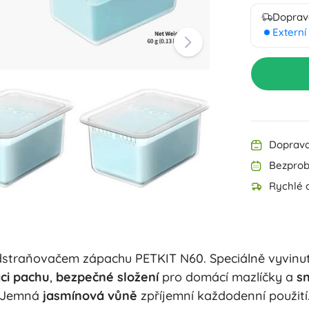
Doprav
Výbava pro nejmenší
Kreslení a psaní
Zahradní osvětlení
Externí
Dekorace
Bezpečnost
Škola
Organizace
Noční osvětlení
Doprava
Bezprob
Rychlé d
Párty
s odstraňovačem zápachu PETKIT N60. Speciálně vyvin
Knihy
aci pachu
,
bezpečné složení
pro domácí mazlíčky a
sn
Jemná
jasmínová vůně
zpříjemní každodenní použití