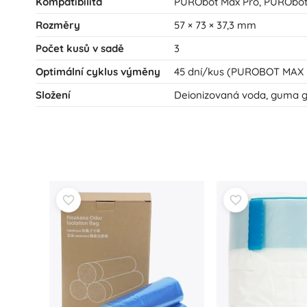
Kompatibilita
PURObot Max Pro, PURObot
Rozměry
57 × 73 × 37,3 mm
Počet kusů v sadě
3
Optimální cyklus výměny
45 dní/kus (PUROBOT MAX 
Složení
Deionizovaná voda, guma ge