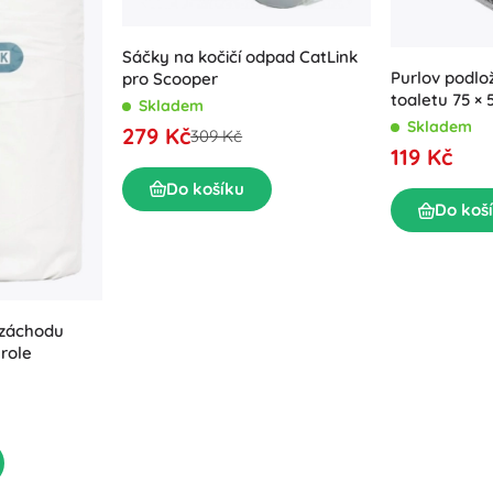
Sáčky na kočičí odpad CatLink
Purlov podlo
pro Scooper
toaletu 75 × 
Skladem
dvouvrstvá 
Skladem
279 Kč
309 Kč
119 Kč
Do košíku
Do koš
 záchodu
 role