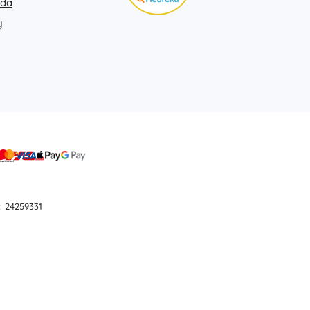
ada
y
: 24259331