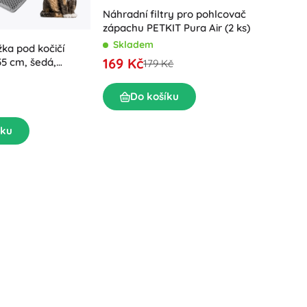
Náhradní filtry pro pohlcovač
zápachu PETKIT Pura Air (2 ks)
Skladem
Krytá k
žka pod kočičí
zásuvko
169 Kč
55 cm, šedá,
179 Kč
× 36 × 
EVA honeycomb
Exter
489 K
Do košíku
D
íku