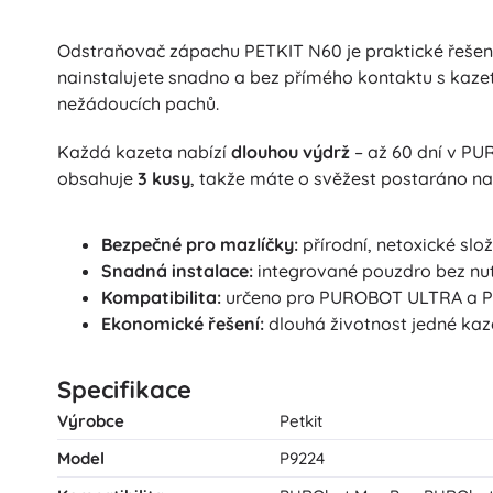
Puzzle
Odstraňovač zápachu PETKIT N60 je praktické řešení 
nainstalujete snadno a bez přímého kontaktu s kaz
nežádoucích pachů.
Každá kazeta nabízí
dlouhou výdrž
– až 60 dní v PU
obsahuje
3 kusy
, takže máte o svěžest postaráno na
Bezpečné pro mazlíčky:
přírodní, netoxické slo
Snadná instalace:
integrované pouzdro bez nutn
Kompatibilita:
určeno pro PUROBOT ULTRA a 
Ekonomické řešení:
dlouhá životnost jedné kaze
Specifikace
Výrobce
Petkit
Model
P9224