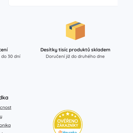
ení
Desítky tisíc produktů skladem
 do 30 dní
Doručení již do druhého dne
dka
cnost
y
ronika