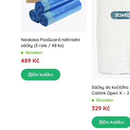
Neakasa PooGuard náhradní
sáčky (3 role / 48 ks)
Skladem
489 Kč
Do košíku
Sáčky do kočičího
Catlink Open X – 2
Skladem
329 Kč
Do košíku