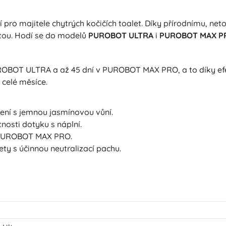
pro majitele chytrých kočičích toalet. Díky přírodnímu, ne
etou. Hodí se do modelů
PUROBOT ULTRA
i
PUROBOT MAX P
ROBOT ULTRA a až 45 dní v PUROBOT MAX PRO, a to díky efekt
 celé měsíce.
žení s jemnou jasmínovou vůní.
osti dotyku s náplní.
PUROBOT MAX PRO.
ty s účinnou neutralizací pachu.