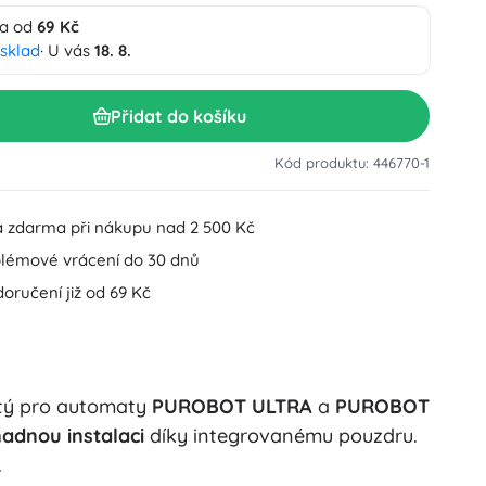
a od
69 Kč
Doplňky k umyvadlu
Dekorace
 sklad
· U vás
18. 8.
Doplňky na WC
Doplňky k vaně a sprše
Figurky
Přidat do košíku
Koupelnový textil
Kód produktu: 446770-1
 zdarma při nákupu nad 2 500 Kč
lémové vrácení do 30 dnů
oručení již od 69 Kč
Panenky a miminka
utý pro automaty
PUROBOT ULTRA
a
PUROBOT
Hračky do vody
adnou instalaci
díky integrovanému pouzdru.
.