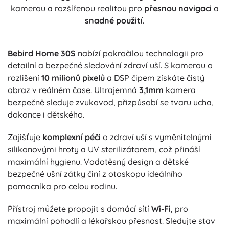
kamerou a rozšířenou realitou pro
přesnou navigaci
a
snadné použití
.
Bebird Home 30S
nabízí pokročilou technologii pro
detailní a bezpečné sledování zdraví uší. S kamerou o
rozlišení
10 milionů pixelů
a DSP čipem získáte čistý
obraz v reálném čase. Ultrajemná
3,1mm
kamera
bezpečně sleduje zvukovod, přizpůsobí se tvaru ucha,
dokonce i dětského.
Zajišťuje
komplexní péči
o zdraví uší s vyměnitelnými
silikonovými hroty a UV sterilizátorem, což přináší
maximální hygienu. Vodotěsný design a dětské
bezpečné ušní zátky činí z otoskopu ideálního
pomocníka pro celou rodinu.
Přístroj můžete propojit s domácí sítí
Wi-Fi
, pro
maximální pohodlí a lékařskou přesnost. Sledujte stav