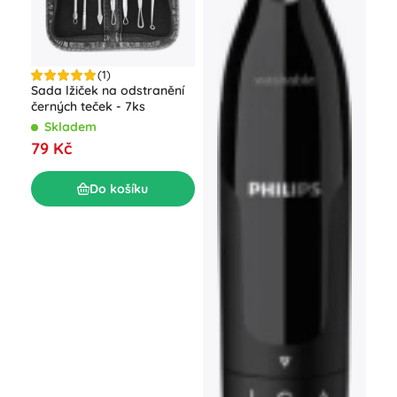
Son
na o
(1)
kul
S
Sada lžiček na odstranění
14
černých teček - 7ks
Skladem
79 Kč
Do košíku