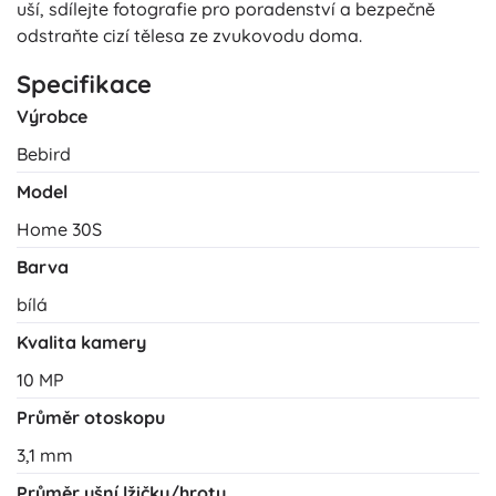
uší, sdílejte fotografie pro poradenství a bezpečně
odstraňte cizí tělesa ze zvukovodu doma.
Specifikace
Výrobce
Bebird
Model
Home 30S
Barva
bílá
Kvalita kamery
10 MP
Průměr otoskopu
3,1 mm
Průměr ušní lžičky/hrotu