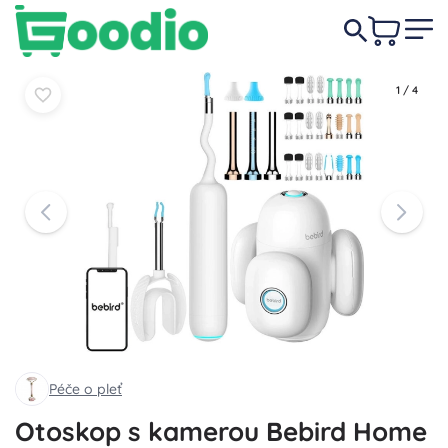
2 039 Kč
Do košíku
Do košíku
1
/
4
Péče o pleť
Otoskop s kamerou Bebird Home