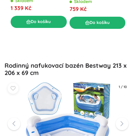
Skladem
Skladem
Dět
1 339 Kč
759 Kč
bal
S
Do košíku
Do košíku
81
Rodinný nafukovací bazén Bestway 213 x
206 x 69 cm
1
/
10