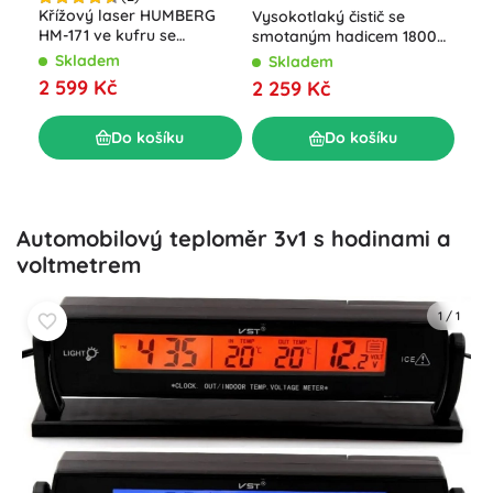
Aku
Křížový laser HUMBERG
Vysokotlaký čistič se
V s
HM-171 ve kufru se
smotaným hadicem 1800
kuf
stativem, 4D 16 linií, zelený
W Humberg HM-300, 230
S
Skladem
Skladem
paprsek
bar
45
2 599 Kč
2 259 Kč
Do košíku
Do košíku
Automobilový teploměr 3v1 s hodinami a
voltmetrem
1
/
1