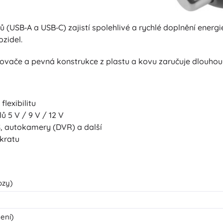
ů (USB‑A a USB‑C) zajistí spolehlivé a rychlé doplnění energ
zidel.
ovače a pevná konstrukce z plastu a kovu zaručuje dlouhou ž
lexibilitu
ů 5 V / 9 V / 12 V
S, autokamery (DVR) a další
zkratu
ozy)
jení)