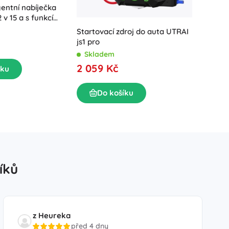
gentní nabíječka
 v 15 a s funkcí
Gooloo 
AGM/GEL/LiFePO4
Startovací zdroj do auta UTRAI
44,4 W
js1 pro
Skla
Skladem
1 619
2 059 Kč
íku
D
Do košíku
íků
z Heureka
před 4 dny