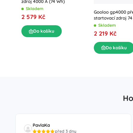
zdroj 4000 A (74 Wh)
Skladem
Gooloo gp4000 př
2 579 Kč
startovací zdroj 7
Skladem
Do košíku
2 219 Kč
Do košíku
Ho
PavlaKa
před 3 dny