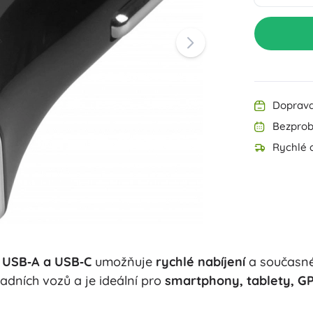
Výbava pro nejmenší
Kreslení a psaní
Zahradní osvětlení
Dekorace
Bezpečnost
Škola
Organizace
Noční osvětlení
Doprava
Bezprob
Rychlé d
Párty
y
USB‑A a USB‑C
umožňuje
rychlé nabíjení
a současné
Knihy
adních vozů a je ideální pro
smartphony, tablety, G