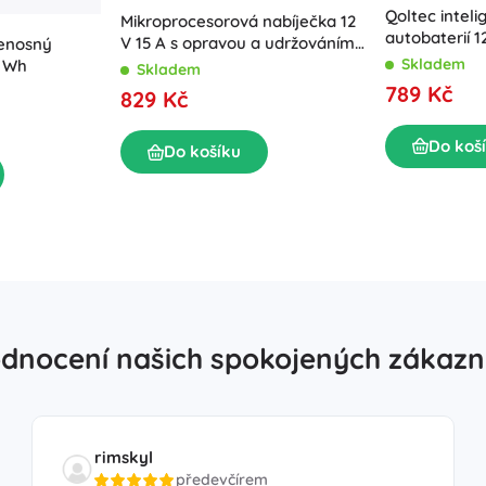
Qoltec inteli
Mikroprocesorová nabíječka 12
autobaterií 12
V 15 A s opravou a udržováním,
enosný
opravy pro 
Skladem
LCD, pro AGM, GEL a LiFePO4
4 Wh
Skladem
789 Kč
829 Kč
Do koš
Do košíku
dnocení našich spokojených zákazn
rimskyl
předevčírem