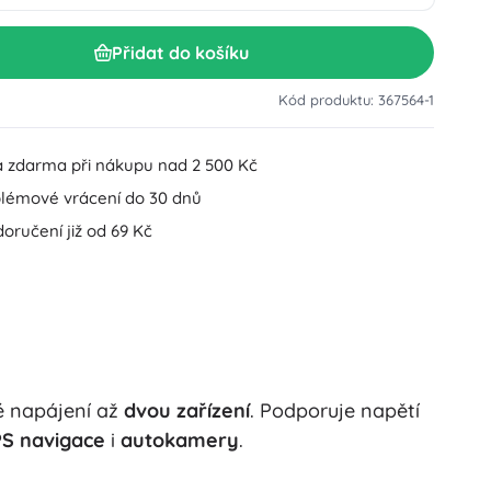
Doplňky k umyvadlu
Dekorace
Přidat do košíku
Doplňky na WC
Doplňky k vaně a sprše
Figurky
Kód produktu: 367564-1
Koupelnový textil
 zdarma při nákupu nad 2 500 Kč
lémové vrácení do 30 dnů
oručení již od 69 Kč
Panenky a miminka
 napájení až
dvou zařízení
. Podporuje napětí
Hračky do vody
PS navigace
i
autokamery
.