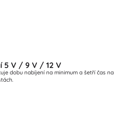
 5 V / 9 V / 12 V
uje dobu nabíjení na minimum a šetří čas na
stách.