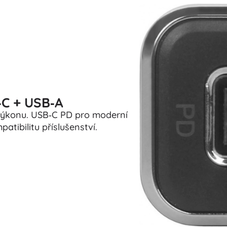
‑C + USB‑A
 výkonu. USB‑C PD pro moderní
tibilitu příslušenství.