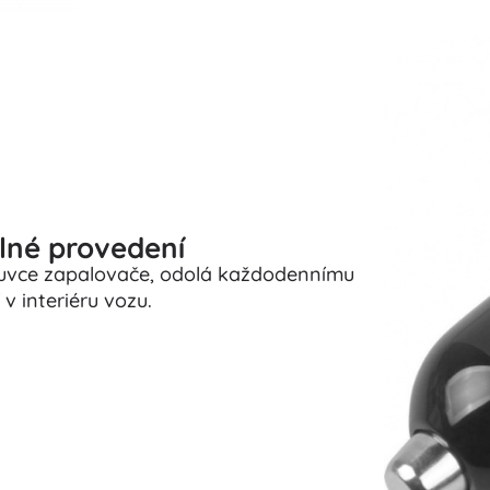
lné provedení
ásuvce zapalovače, odolá každodennímu
v interiéru vozu.