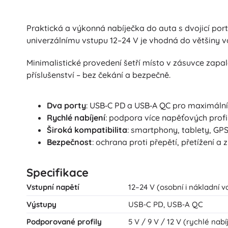
Praktická a výkonná nabíječka do auta s dvojicí port
univerzálnímu vstupu 12–24 V je vhodná do většiny vo
Minimalistické provedení šetří místo v zásuvce zapal
příslušenství – bez čekání a bezpečně.
Dva porty
: USB‑C PD a USB‑A QC pro maximální f
Rychlé nabíjení
: podpora více napěťových profil
Široká kompatibilita
: smartphony, tablety, GP
Bezpečnost
: ochrana proti přepětí, přetížení a 
Specifikace
Vstupní napětí
12–24 V (osobní i nákladní v
Výstupy
USB‑C PD, USB‑A QC
Podporované profily
5 V / 9 V / 12 V (rychlé nabí