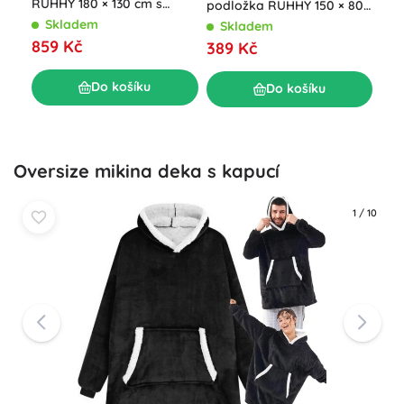
RUHHY 180 × 130 cm s
podložka RUHHY 150 × 80
šed
dálkovým ovládáním
cm, bílá
Skladem
Skladem
S
859 Kč
389 Kč
29
Do košíku
Do košíku
Oversize mikina deka s kapucí
1
/
10