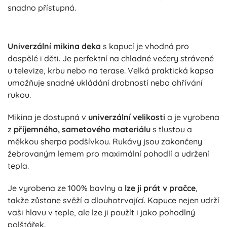
snadno přístupná.
Univerzální mikina deka
s kapucí je vhodná pro
dospělé i děti. Je perfektní na chladné večery strávené
u televize, krbu nebo na terase. Velká praktická kapsa
umožňuje snadné ukládání drobností nebo ohřívání
rukou.
Mikina je dostupná v
univerzální velikosti
a je vyrobena
z
příjemného, sametového materiálu
s tlustou a
měkkou sherpa podšívkou. Rukávy jsou zakončeny
žebrovaným lemem pro maximální pohodlí a udržení
tepla.
Je vyrobena ze 100% bavlny a
lze ji prát v pračce
,
takže zůstane svěží a dlouhotrvající. Kapuce nejen udrží
vaši hlavu v teple, ale lze ji použít i jako pohodlný
polštářek.