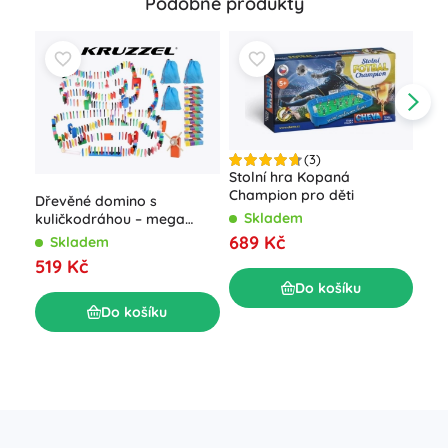
Podobné produkty
(3)
Stolní hra Kopaná
Champion pro děti
Dřevěné domino s
Skladem
kuličkodráhou – mega
sada 1131 dílků
689 Kč
Slo
Skladem
Por
519 Kč
100
S
Do košíku
1 
Do košíku