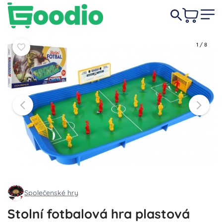
469 Kč
Do košíku
Do košíku
1
/
8
Společenské hry
Stolní fotbalová hra plastová