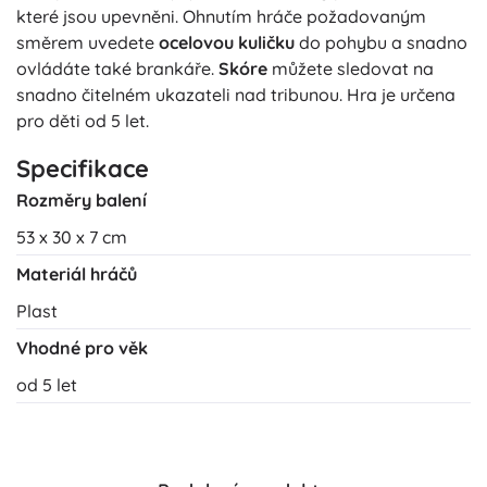
které jsou upevněni. Ohnutím hráče požadovaným
směrem uvedete
ocelovou kuličku
do pohybu a snadno
ovládáte také brankáře.
Skóre
můžete sledovat na
snadno čitelném ukazateli nad tribunou. Hra je určena
pro děti od 5 let.
Specifikace
Rozměry balení
53 x 30 x 7 cm
Materiál hráčů
Plast
Vhodné pro věk
od 5 let