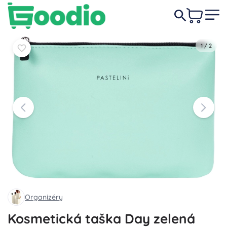
139 Kč
Do košíku
Do košíku
1
/
2
Organizéry
Kosmetická taška Day zelená