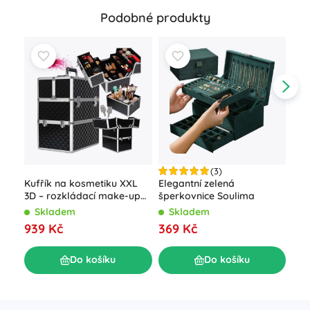
Podobné produkty
(3)
Kufřík na kosmetiku XXL
Elegantní zelená
Org
3D – rozkládací make-up
šperkovnice Soulima
špe
organizér se zámkem
Skladem
Skladem
S
939 Kč
369 Kč
31
Do košíku
Do košíku