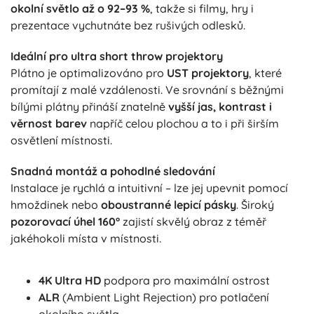
okolní světlo až o 92–93 %
, takže si filmy, hry i
prezentace vychutnáte bez rušivých odlesků.
Ideální pro ultra short throw projektory
Plátno je optimalizováno pro
UST projektory
, které
promítají z malé vzdálenosti. Ve srovnání s běžnými
bílými plátny přináší znatelně
vyšší jas, kontrast i
věrnost barev
napříč celou plochou a to i při širším
osvětlení místnosti.
Snadná montáž a pohodlné sledování
Instalace je rychlá a intuitivní – lze jej upevnit pomocí
hmoždinek nebo
oboustranné lepicí pásky
. Široký
pozorovací úhel 160°
zajistí skvělý obraz z téměř
jakéhokoli místa v místnosti.
4K Ultra HD
podpora pro maximální ostrost
ALR
(Ambient Light Rejection) pro potlačení
okolního světla