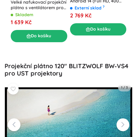
Android 14 (Full HD, 400
Velké nafukovací projekční
Pro
ANSI, Wi‑Fi 6)
?
plátno s ventilátorem pro
Externí sklad
HY3
venkovní kino
2 769 Kč
Skladem
(Fu
E
1 639 Kč
2 
Do košíku
Do košíku
Projekční plátno 120" BLITZWOLF BW‑VS4
pro UST projektory
1
/
3