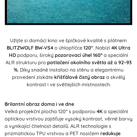
Užijte si domácí kino ve špičkové kvalitě s plátnem
BLITZWOLF BW‑VS4
o úhlopříčce
120"
. Nabízí
4K Ultra
HD
podporu, široký
pozorovací úhel 160°
a speciální
ALR strukturu pro
potlačení okolního světla až o 92–93
%
. Díky snadné instalaci na stěnu a elegantnímu
provedení získáte
křišťálově čistý obraz
a skvělý
kontrast i ve světlejších místnostech.
Brilantní obraz doma i ve dne
Velká projekční plocha 120" s podporou
4K
a speciální
optickou vrstvou zajišťuje vysoký kontrast, věrné barvy
a vynikající čitelnost detailů. ALR technologie s
prizmatickou TPU vrstvou a PET nosičem
redukuje