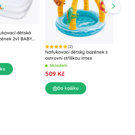
ukovací dětská
zének 2v1 BABY
6 × 86 cm)
(2)
Nafukovací dětský bazének s
Nafukov
ostrovní stříškou Intex
152 × 5
Skladem
Skla
íku
509 Kč
649 K
Do košíku
D