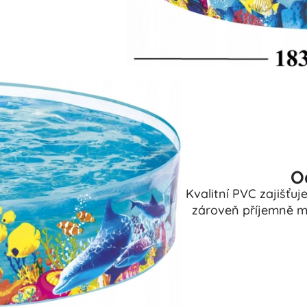
O
Kvalitní PVC zajišťuj
zároveň příjemně mě