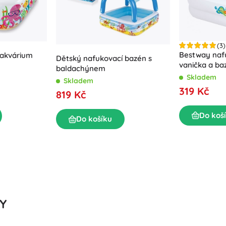
(3)
Bestway naf
 akvárium
Dětský nafukovací bazén s
vanička a ba
baldachýnem
STEP 1-2-3 (8
Skladem
Skladem
319 Kč
819 Kč
Do koš
Do košíku
AY