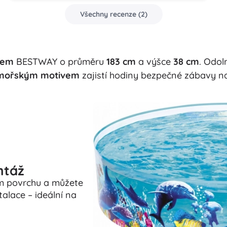
Všechny recenze
(
2
)
nem
BESTWAY o průměru
183 cm
a výšce
38 cm
. Odo
mořským motivem
zajistí hodiny bezpečné zábavy n
ntáž
m povrchu a můžete
talace – ideální na