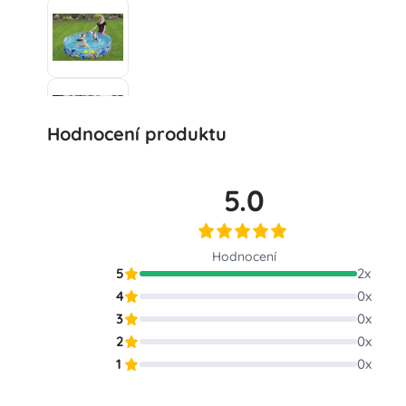
Hodnocení produktu
5.0
Hodnocení
5
2
x
4
0
x
3
0
x
2
0
x
1
0
x