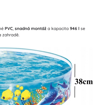
lné
PVC
,
snadná montáž
a kapacita
946 l
se
a zahradě.