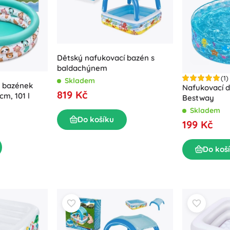
Výbava pro nejmenší
Kreslení a psaní
Zahradní osvětlení
Dekorace
Bezpečnost
Škola
Organizace
Dětský nafukovací bazén s
baldachýnem
Noční osvětlení
(1)
Skladem
ý bazének
Nafukovací 
819 Kč
m, 101 l
Bestway
Skladem
Do košíku
199 Kč
Párty
Do koš
Knihy