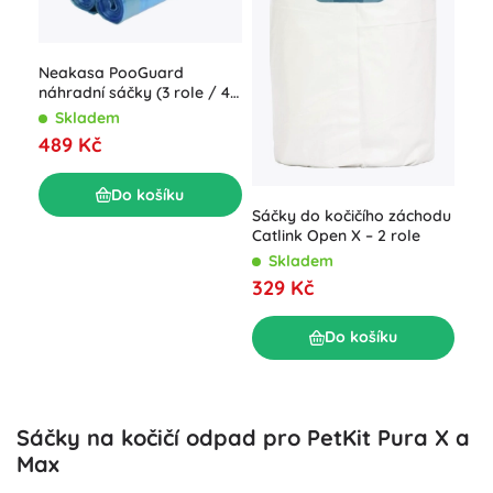
Sáč
Cat
S
Neakasa PooGuard
27
náhradní sáčky (3 role / 48
ks)
Skladem
489 Kč
Do košíku
Sáčky do kočičího záchodu
Catlink Open X – 2 role
Skladem
329 Kč
Do košíku
Sáčky na kočičí odpad pro PetKit Pura X a
Max