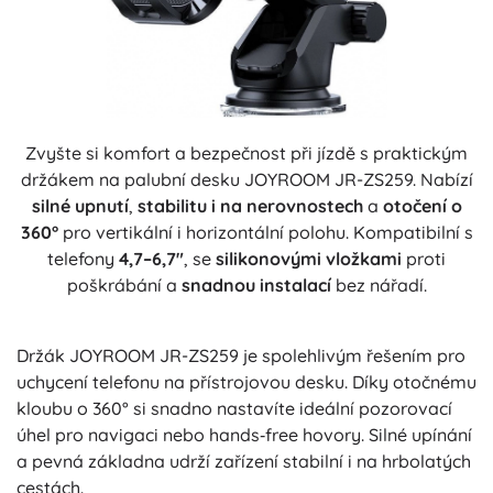
Zvyšte si komfort a bezpečnost při jízdě s praktickým
držákem na palubní desku JOYROOM JR-ZS259. Nabízí
silné upnutí
,
stabilitu i na nerovnostech
a
otočení o
360°
pro vertikální i horizontální polohu. Kompatibilní s
telefony
4,7–6,7"
, se
silikonovými vložkami
proti
poškrábání a
snadnou instalací
bez nářadí.
Držák JOYROOM JR-ZS259 je spolehlivým řešením pro
uchycení telefonu na přístrojovou desku. Díky otočnému
kloubu o 360° si snadno nastavíte ideální pozorovací
úhel pro navigaci nebo hands‑free hovory. Silné upínání
a pevná základna udrží zařízení stabilní i na hrbolatých
cestách.