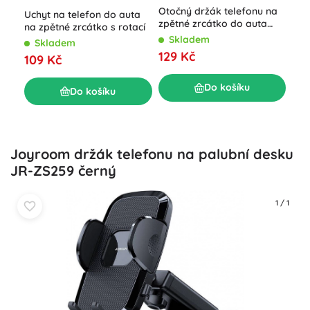
Uni
Otočný držák telefonu na
Uchyt na telefon do auta
drž
zpětné zrcátko do auta
na zpětné zrcátko s rotací
XTROBB
S
Skladem
Skladem
59
129 Kč
109 Kč
Do košíku
Do košíku
Joyroom držák telefonu na palubní desku
JR-ZS259 černý
1
/
1