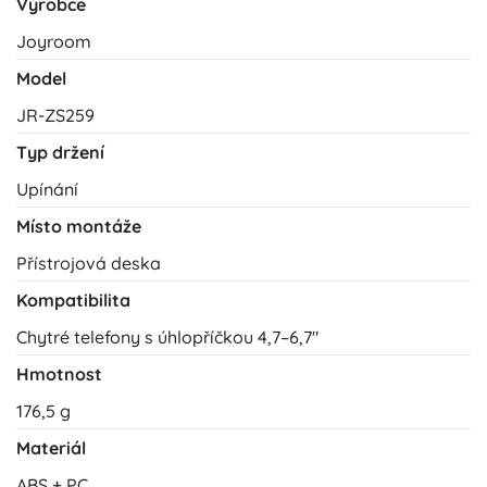
Výrobce
Joyroom
Model
JR-ZS259
Typ držení
Upínání
Místo montáže
Přístrojová deska
Kompatibilita
Chytré telefony s úhlopříčkou 4,7–6,7"
Hmotnost
176,5 g
Materiál
ABS + PC