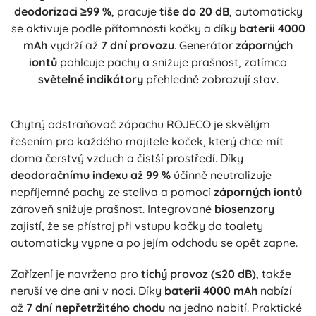
deodorizaci ≥99 %
, pracuje
tiše do 20 dB
, automaticky
se aktivuje podle přítomnosti kočky a díky
baterii 4000
mAh
vydrží až
7 dní provozu
. Generátor
záporných
iontů
pohlcuje pachy a snižuje prašnost, zatímco
světelné indikátory
přehledně zobrazují stav.
Chytrý odstraňovač zápachu ROJECO je skvělým
řešením pro každého majitele koček, který chce mít
doma čerstvý vzduch a čistší prostředí. Díky
deodoračnímu indexu až 99 %
účinně neutralizuje
nepříjemné pachy ze steliva a pomocí
záporných iontů
zároveň snižuje prašnost. Integrované
biosenzory
zajistí, že se přístroj při vstupu kočky do toalety
automaticky vypne a po jejím odchodu se opět zapne.
Zařízení je navrženo pro
tichý provoz (≤20 dB)
, takže
neruší ve dne ani v noci. Díky
baterii 4000 mAh
nabízí
až
7 dní nepřetržitého chodu
na jedno nabití. Praktické