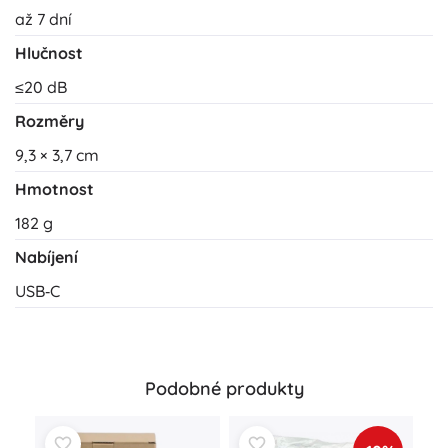
až 7 dní
Hlučnost
≤20 dB
Rozměry
9,3 × 3,7 cm
Hmotnost
182 g
Nabíjení
USB‑C
Podobné produkty