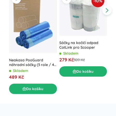
-10%
Sáčky na kočičí odpad
Pur
CatLink pro Scooper
toa
Skladem
dvo
S
279 Kč
309 Kč
Neakasa PooGuard
ho
119
náhradní sáčky (3 role / 48
ks)
Skladem
Do košíku
489 Kč
Do košíku