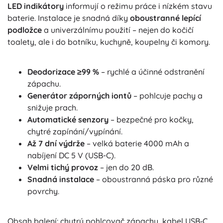
LED indikátory
informují o režimu práce i nízkém stavu
baterie. Instalace je snadná díky
oboustranné lepící
podložce
a univerzálnímu použití – nejen do kočičí
toalety, ale i do botníku, kuchyně, koupelny či komory.
Deodorizace ≥99 %
– rychlé a účinné odstranění
zápachu.
Generátor záporných iontů
– pohlcuje pachy a
snižuje prach.
Automatické senzory
– bezpečné pro kočky,
chytré zapínání/vypínání.
Až 7 dní výdrže
– velká baterie 4000 mAh a
nabíjení DC 5 V (USB-C).
Velmi tichý provoz
– jen do 20 dB.
Snadná instalace
– oboustranná páska pro různé
povrchy.
Obsah balení: chytrý pohlcovač zápachu, kabel USB‑C,