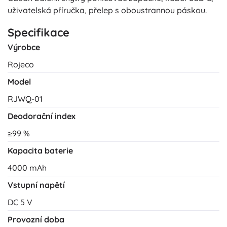
uživatelská příručka, přelep s oboustrannou páskou.
Specifikace
Výrobce
Rojeco
Model
RJWQ-01
Deodorační index
≥99 %
Kapacita baterie
4000 mAh
Vstupní napětí
DC 5 V
Provozní doba