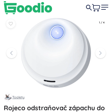
729 Kč
Do košíku
Do košíku
1
/
4
Toalety
Rojeco odstraňovač zápachu do