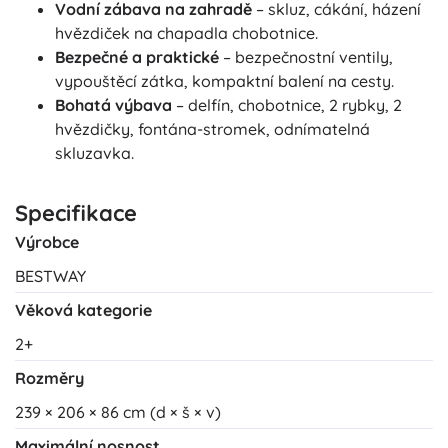
Vodní zábava na zahradě
– skluz, cákání, házení
hvězdiček na chapadla chobotnice.
Bezpečné a praktické
– bezpečnostní ventily,
vypouštěcí zátka, kompaktní balení na cesty.
Bohatá výbava
– delfín, chobotnice, 2 rybky, 2
hvězdičky, fontána-stromek, odnímatelná
skluzavka.
Specifikace
Výrobce
BESTWAY
Věková kategorie
2+
Rozměry
239 × 206 × 86 cm (d × š × v)
Maximální nosnost