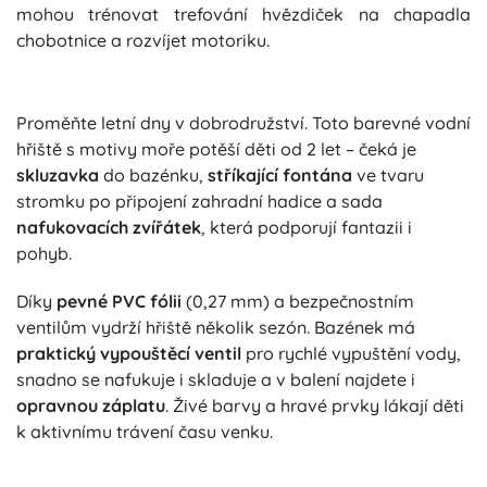
mohou trénovat trefování hvězdiček na chapadla
chobotnice a rozvíjet motoriku.
Proměňte letní dny v dobrodružství. Toto barevné vodní
hřiště s motivy moře potěší děti od 2 let – čeká je
skluzavka
do bazénku,
stříkající fontána
ve tvaru
stromku po připojení zahradní hadice a sada
nafukovacích zvířátek
, která podporují fantazii i
pohyb.
Díky
pevné PVC fólii
(0,27 mm) a bezpečnostním
ventilům vydrží hřiště několik sezón. Bazének má
praktický vypouštěcí ventil
pro rychlé vypuštění vody,
snadno se nafukuje i skladuje a v balení najdete i
opravnou záplatu
. Živé barvy a hravé prvky lákají děti
k aktivnímu trávení času venku.