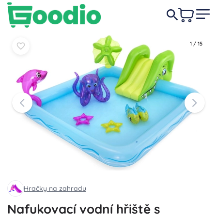
1 229 Kč
Do košíku
Do košíku
1
/
15
Hračky na zahradu
Nafukovací vodní hřiště s