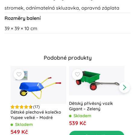
stromek, odnímatelná skluzavka, opravná záplata
Rozměry balení
39 × 39 × 10 cm
Podobné produkty
Dětský přívěsný vozík
(17)
Gigant – Zelený
Dětské plechové kolečko
Skladem
Yupee velké – Modré
539 Kč
Skladem
Odr
549 Kč