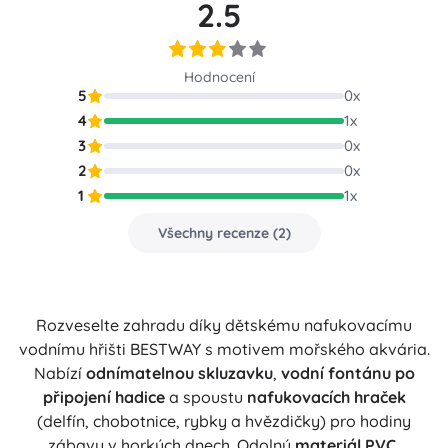
2.5
Hodnocení
5
0
x
4
1
x
3
0
x
2
0
x
1
1
x
Všechny recenze
(
2
)
Rozveselte zahradu díky dětskému nafukovacímu
vodnímu hřišti BESTWAY s motivem mořského akvária.
Nabízí
odnímatelnou skluzavku
,
vodní fontánu po
připojení hadice
a spoustu
nafukovacích hraček
(delfín, chobotnice, rybky a hvězdičky) pro hodiny
zábavy v horkých dnech. Odolný
materiál PVC
,