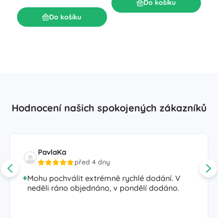
mal
Do košíku
S
Do košíku
52
Hodnocení našich spokojených zákazníků
PavlaKa
před 4 dny
Mohu pochválit extrémně rychlé dodání. V
neděli ráno objednáno, v pondělí dodáno.