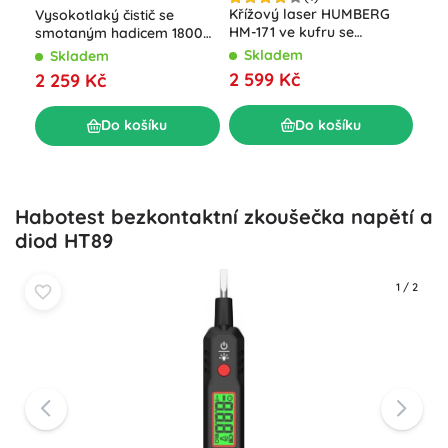
Aku
Křížový laser HUMBERG
Vysokotlaký čistič se
V s
HM-171 ve kufru se
smotaným hadicem 1800
kuf
stativem, 4D 16 linií, zelený
W Humberg HM-300, 230
S
Skladem
Skladem
paprsek
bar
45
2 599 Kč
2 259 Kč
Do košíku
Do košíku
Habotest bezkontaktní zkoušečka napětí a
diod HT89
1
/
2