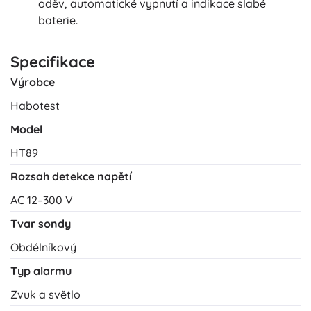
oděv, automatické vypnutí a indikace slabé
baterie.
Specifikace
Výrobce
Habotest
Model
HT89
Rozsah detekce napětí
AC 12–300 V
Tvar sondy
Obdélníkový
Typ alarmu
Zvuk a světlo