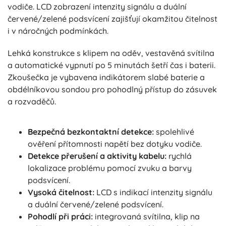
vodiče. LCD zobrazení intenzity signálu a duální
červené/zelené podsvícení zajišťují okamžitou čitelnost
i v náročných podmínkách.
Lehká konstrukce s klipem na oděv, vestavěná svítilna
a automatické vypnutí po 5 minutách šetří čas i baterii.
Zkoušečka je vybavena indikátorem slabé baterie a
obdélníkovou sondou pro pohodlný přístup do zásuvek
a rozvaděčů.
Bezpečná bezkontaktní detekce:
spolehlivé
ověření přítomnosti napětí bez dotyku vodiče.
Detekce přerušení a aktivity kabelu:
rychlá
lokalizace problému pomocí zvuku a barvy
podsvícení.
Vysoká čitelnost:
LCD s indikací intenzity signálu
a duální červené/zelené podsvícení.
Pohodlí při práci:
integrovaná svítilna, klip na