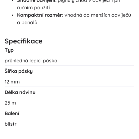
Snadné odvíjení:
plynulý chod v odvíječi i při
ručním použití
Kompaktní rozměr:
vhodná do menších odvíječů
a penálů
Specifikace
Typ
průhledná lepicí páska
Šířka pásky
12 mm
Délka návinu
25 m
Balení
blistr