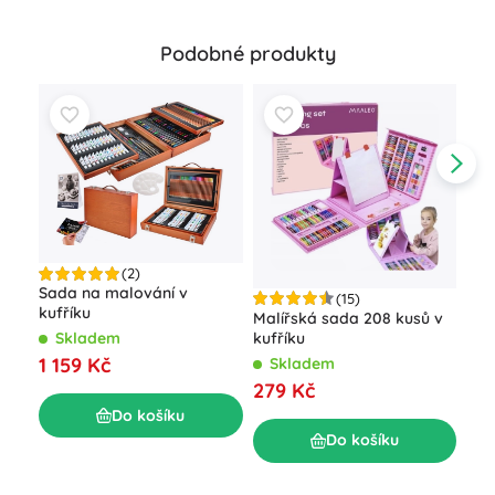
Podobné produkty
(2)
Sada na malování v
(15)
kufříku
Malířská sada 208 kusů v
Svít
kufříku
pol
Skladem
pop
1 159 Kč
Skladem
S
279 Kč
88
Do košíku
Do košíku