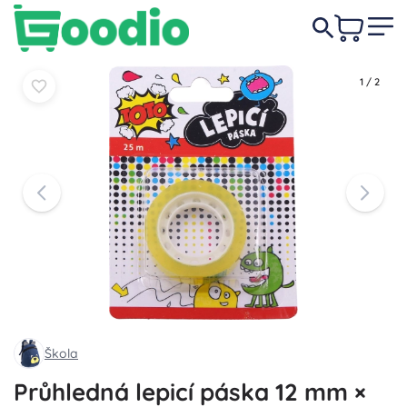
49 Kč
Do košíku
Do košíku
1
/
2
Škola
Průhledná lepicí páska 12 mm ×