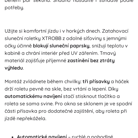
potřeby.
Užijte si komfortní jízdu i v horkých dnech. Zatahovací
sluneční roletky XTROBB z odolné síťoviny s jemnými
očky účinně
blokují sluneční paprsky
, snižují teplotu v
kabině a chrání interiér před UV zářením. Tmavý
materiál zajišťuje příjemné
zastínění bez ztráty
výhledu
.
Montáž zvládnete během chvilky:
tři přísavky
a háček
drží roletu pevně na skle, bez vrtání a lepení. Díky
automatickému navíjení
stačí stisknout tlačítko a
roleta se sama svine. Pro okna se sklonem je ve spodní
části přísavka pro dodatečné zajištění, aby roleta při
jízdě nepřekážela.
Automatické navíjení
– rychlé a pohodlné