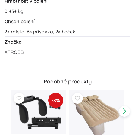
Hmotnost v balení
0,434 kg
Obsah balení
2× roleta, 6× přísavka, 2× háček
Značka
XTROBB
Podobné produkty
-8%