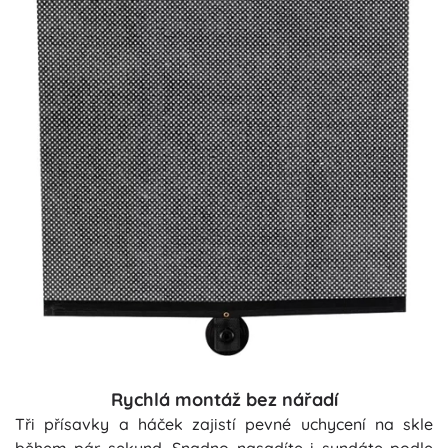
Rychlá montáž bez nářadí
Tři přísavky a háček zajistí pevné uchycení na skle
během pár sekund. Snadno nasadíte i sundáte podle