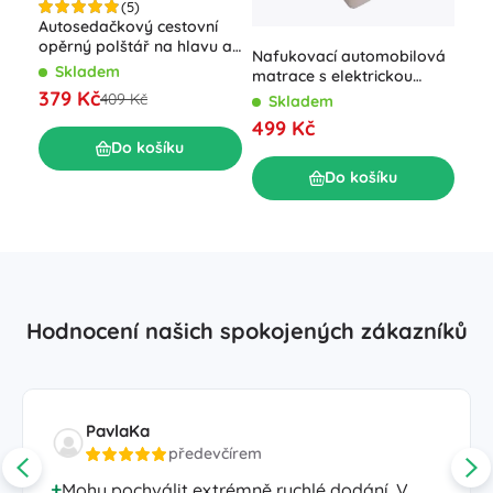
(5)
Autosedačkový cestovní
opěrný polštář na hlavu a
Nafukovací automobilová
krk, regulovatelný – Černá
Rol
Skladem
matrace s elektrickou
pumpou 130 × 80 cm –
379 Kč
409 Kč
Skladem
S
Béžová
499 Kč
17
Do košíku
Do košíku
Hodnocení našich spokojených zákazníků
PavlaKa
předevčírem
Mohu pochválit extrémně rychlé dodání. V