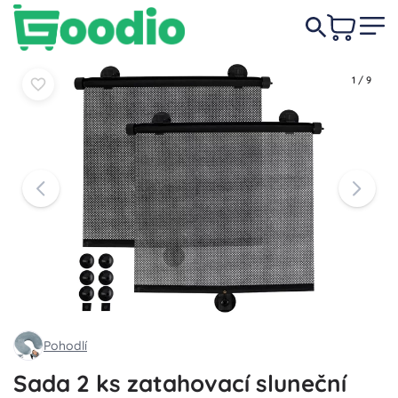
139 Kč
Do košíku
Do košíku
1
/
9
Pohodlí
Sada 2 ks zatahovací sluneční