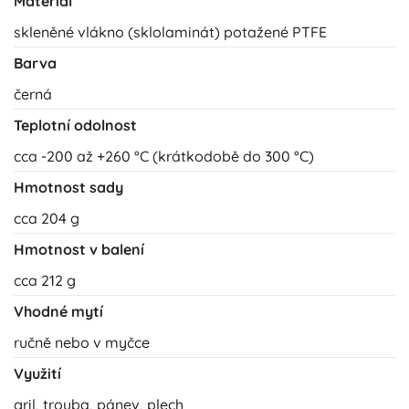
Materiál
skleněné vlákno (sklolaminát) potažené PTFE
Barva
černá
Teplotní odolnost
cca -200 až +260 °C (krátkodobě do 300 °C)
Hmotnost sady
cca 204 g
Hmotnost v balení
cca 212 g
Vhodné mytí
ručně nebo v myčce
Využití
gril, trouba, pánev, plech