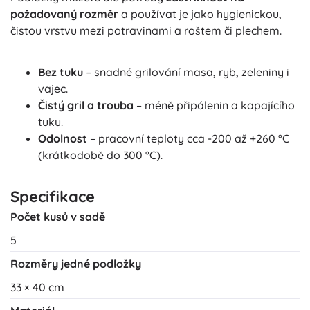
požadovaný rozměr
a používat je jako hygienickou,
čistou vrstvu mezi potravinami a roštem či plechem.
Bez tuku
– snadné grilování masa, ryb, zeleniny i
vajec.
Čistý gril a trouba
– méně připálenin a kapajícího
tuku.
Odolnost
– pracovní teploty cca -200 až +260 °C
(krátkodobě do 300 °C).
Specifikace
Počet kusů v sadě
5
Rozměry jedné podložky
33 × 40 cm