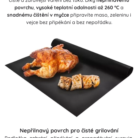
čisté a zdravější vaření bez tuku. Díky
nepřilnavému
povrchu
,
vysoké teplotní odolnosti až 260 °C
a
snadnému čištění v myčce
připravíte maso, zeleninu i
vejce bez připékání a bez nepořádku.
Nepřilnavý povrch pro čisté grilování
Podložka zabrání připékání a propadávání surovin,