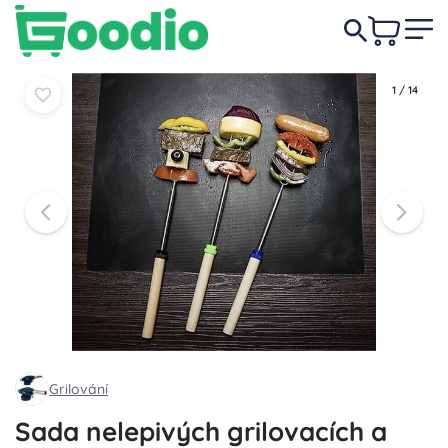
109 Kč
Do košíku
Do košíku
1
/
14
Grilování
Sada nelepivých grilovacích a