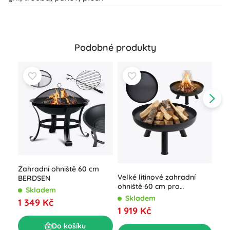
Podobné produkty
Zahradní ohniště 60 cm
Gri
Velké litinové zahradní
BERDSEN
ner
ohniště 60 cm pro
Kam
Skladem
S
pohodové táboráky
Skladem
1 349 Kč
1 5
1 919 Kč
Do košíku