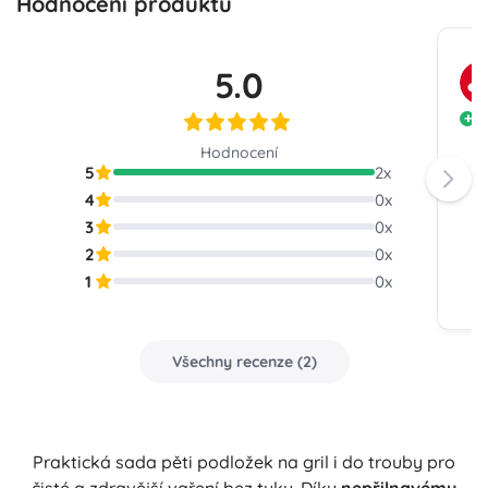
Hodnocení produktu
5.0
p
Hodnocení
5
2
x
4
0
x
3
0
x
2
0
x
1
0
x
Všechny recenze
(
2
)
Praktická sada pěti podložek na gril i do trouby pro