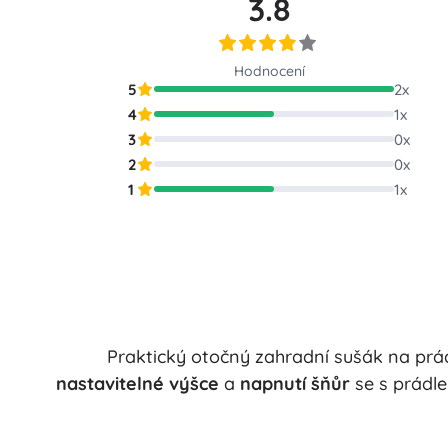
3.8
Puzzle
Hodnocení
5
2
x
4
1
x
3
0
x
2
0
x
1
1
x
Praktický otočný zahradní sušák na p
nastavitelné výšce
a
napnutí šňůr
se s prádle