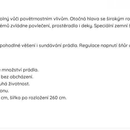
a odolný vůči povětrnostním vlivům. Otočná hlava se široký
émů zvládne povlečení, prostěradla i deky. Speciální zemní 
ohodlné věšení i sundávání prádla. Regulace napnutí šňůr u
é množství prádla.
 bez obcházení.
uhá životnost.
tonu.
cm, šířka po rozložení 260 cm.