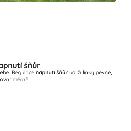
apnutí šňůr
sebe. Regulace
napnutí šňůr
udrží linky pevné,
 rovnoměrně.