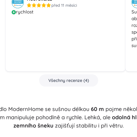
před 11 měsíci
rychlost
Su
ab
ro
sp
př
su
Všechny recenze
(
4
)
rádlo ModernHome se sušnou délkou
60 m
pojme někol
m manipuluje pohodlně a rychle. Lehká, ale
odolná hl
zemního šneku
zajišťují stabilitu i při větru.