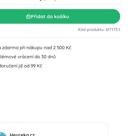
Doplňky k umyvadlu
Dekorace
Přidat do košíku
Doplňky na WC
Doplňky k vaně a sprše
Figurky
Kód produktu: 617173-1
Koupelnový textil
 zdarma při nákupu nad 2 500 Kč
lémové vrácení do 30 dnů
oručení již od 99 Kč
Panenky a miminka
Hračky do vody
Heureka.cz