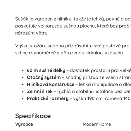
Sušák je vyroben z hliníku, takže je lehký, pevný 
poskytuje velkorysou sušnou plochu, která bez probl
nárazům větru.
Výšku stožáru snadno přizpůsobíte své postavě pro p
schne rovnoměrně s přirozenou cirkulací vzduchu.
60 m sušné délky
– dostatek prostoru pro velk
Otočný systém
– snadný přístup ze všech stran
Hliníková konstrukce
– lehká manipulace a dlo
Zemní šnek
– rychlá a stabilní instalace bez be
Praktické rozměry
– výška 190 cm, ramena 140 
Specifikace
Výrobce
ModernHome