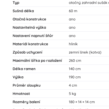
Typ
otočný zahradní sušák 
Sušná délka
60 m
Otočná konstrukce
ano
Nastavitelná výška
ano
Nastavení napnutí šňůr
ano
Materiál konstrukce
hliník
Způsob uchycení
zemní šnek (kotva)
Maximální šířka po rozložení
260 cm
Délka ramen
140 cm
Výška
190 cm
Průměr sloupku
4 cm
Hmotnost
5 kg
Rozměry balení
180 × 14 × 14 cm