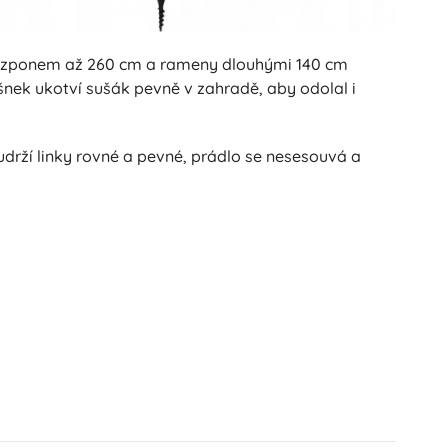
m rozponem až 260 cm a rameny dlouhými 140 cm
šnek ukotví sušák pevně v zahradě, aby odolal i
drží linky rovné a pevné, prádlo se nesesouvá a