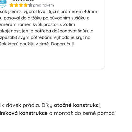
před rokem
šák jsem si vybral kvůli tyči s průměrem 40mm
y pasoval do držáku po původním sušáku a
změrům ramen kvůli prostoru. Zatím
okojenost, jen je potřeba došponovat šnůry a
izpůsobit svým potřebám. Výhoda je kryt na
šák který použiju v zimě. Doporučuji.
ik dávek prádla. Díky
otočné konstrukci
,
iníková konstrukce
a montáž do země pomocí