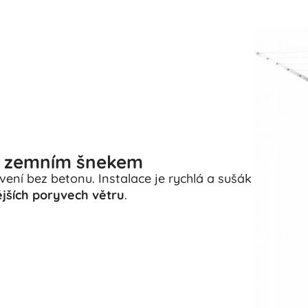
se zemním šnekem
tvení bez betonu. Instalace je rychlá a sušák
ějších poryvech větru
.