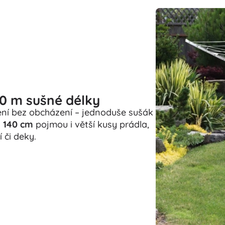
0 m sušné délky
ní bez obcházení – jednoduše sušák
a
140 cm
pojmou i větší kusy prádla,
 či deky.