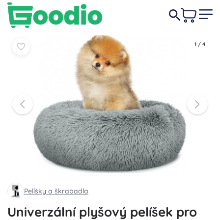
239 Kč
Do košíku
Do košíku
1
/
4
Pelíšky a škrabadla
Univerzální plyšový pelíšek pro