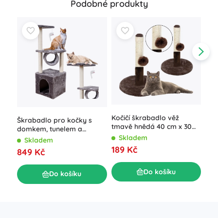
Podobné produkty
Kočičí škrabadlo věž
Koč
Škrabadlo pro kočky s
tmavě hnědá 40 cm x 30
PUR
domkem, tunelem a
cm
sis
platformami
Skladem
S
Skladem
189 Kč
53
849 Kč
Do košíku
Do košíku