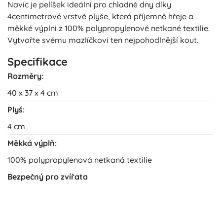
Navíc je pelíšek ideální pro chladné dny díky
4centimetrové vrstvě plyše, která příjemně hřeje a
měkké výplni z 100% polypropylenové netkané textilie.
Vytvořte svému mazlíčkovi ten nejpohodlnější kout.
Specifikace
Rozměry:
40 x 37 x 4 cm
Plyš:
4 cm
Měkká výplň:
100% polypropylenová netkaná textilie
Bezpečný pro zvířata