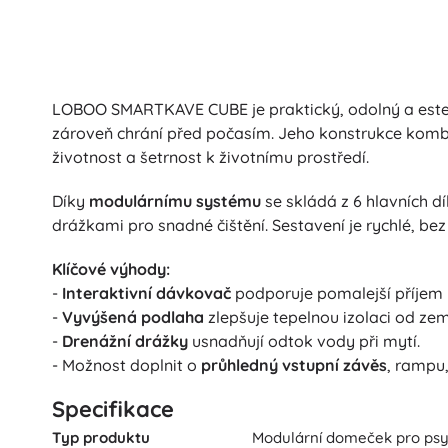
LOBOO SMARTKAVE CUBE je praktický, odolný a estet
zároveň chrání před počasím. Jeho konstrukce kombin
životnost a šetrnost k životnímu prostředí.
Díky
modulárnímu systému
se skládá z 6 hlavních d
drážkami pro snadné čištění. Sestavení je rychlé, bez
Klíčové výhody:
-
Interaktivní dávkovač
podporuje pomalejší příjem p
-
Vyvýšená podlaha
zlepšuje tepelnou izolaci od zem
-
Drenážní drážky
usnadňují odtok vody při mytí.
- Možnost doplnit o
průhledný vstupní závěs
, rampu,
Specifikace
Typ produktu
Modulární domeček pro psy