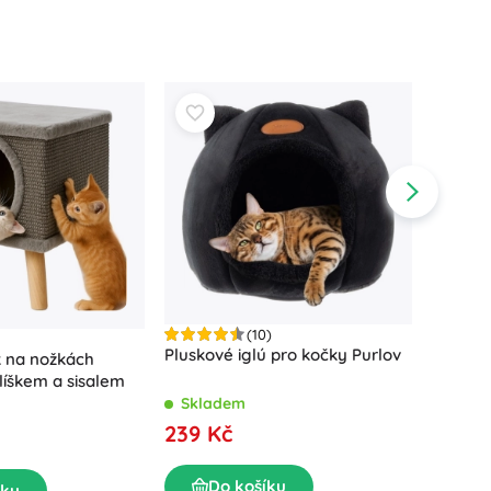
(10)
Pluskové iglú pro kočky Purlov
k na nožkách
Rohový 
íškem a sisalem
míčke
Skladem
Skla
239 Kč
209 K
Do košíku
íku