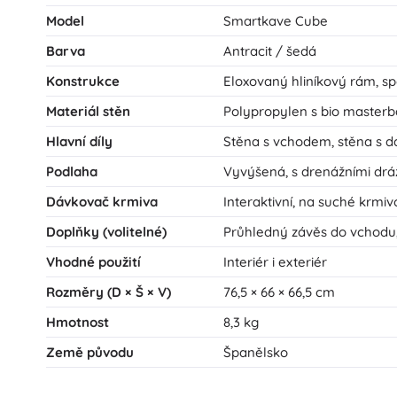
Model
Smartkave Cube
Barva
Antracit / šedá
Konstrukce
Eloxovaný hliníkový rám, spo
Materiál stěn
Polypropylen s bio master
Hlavní díly
Stěna s vchodem, stěna s d
Podlaha
Vyvýšená, s drenážními dr
Dávkovač krmiva
Interaktivní, na suché krmi
Doplňky (volitelné)
Průhledný závěs do vchodu,
Vhodné použití
Interiér i exteriér
Rozměry (D × Š × V)
76,5 × 66 × 66,5 cm
Hmotnost
8,3 kg
Země původu
Španělsko