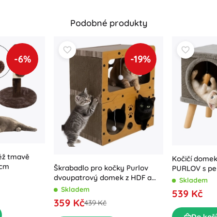
Podobné produkty
-6%
-19%
věž tmavě
Kočičí dome
 cm
Škrabadlo pro kočky Purlov
PURLOV s pel
dvoupatrový domek z HDF a
Skladem
vlnité lepenky 51,5 × 45,5 × 28
Skladem
539 Kč
cm
359 Kč
439 Kč
Do koš