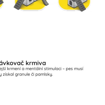
dávkovač krmiva
í krmení a mentální stimulaci – pes musí
získal granule či pamlsky.