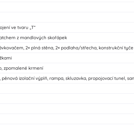
jení ve tvaru „T“
batchem z mandlových skořápek
ávkovačem, 2× plná stěna, 2× podlaha/střecha, konstrukční tyče
ážkami
vo, zpomalené krmení
 pěnová izolační výplň, rampa, skluzavka, propojovací tunel, s