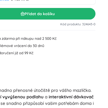
Doplňky k umyvadlu
Dekorace
Doplňky na WC
Přidat do košíku
Doplňky k vaně a sprše
Figurky
Kód produktu: 324643-0
Koupelnový textil
 zdarma při nákupu nad 2 500 Kč
lémové vrácení do 30 dnů
oručení již od 99 Kč
Panenky a miminka
adno přenosné útočiště pro vášho mazlíčka.
Hračky do vody
ní vyvýšenou podlahu
a
interaktivní dávkovač
i se snadno přizpůsobí vašim potřebám doma i