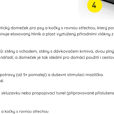
ický domeček pro psy a kočky s rovnou střechou, který po
uje eloxovaný hliník a plast vyztužený přírodními vlákny 
ílů: stěny s vchodem, stěny s dávkovačem krmiva, dvou plný
 nářadí, a domeček je tak ideální pro domácí použití i cestov
otravy (až 5× pomaleji) a duševní stimulaci mazlíčka.
ě.
 skluzavku nebo propojovací tunel (připravované příslušenst
 a kočky s rovnou střechou