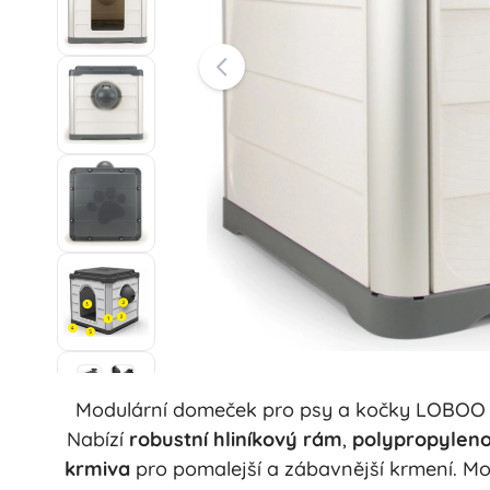
Kancelářské potřeby
Kuřácké potřeby
Grilování
Nábytek
Organizace
Dřevěné naučné hračky
Stavebnice a skládačky
Motorické hračky
Montessori hračky
Didaktické hračky
Prádelna
Hry a hlavolamy
Věšení a sušení prádla
Žehlení
Koše na prádlo
Hračky pro nejmenší
Doplňky do pračky
Modulární domeček pro psy a kočky LOBOO S
Zvířátka
Nabízí
robustní hliníkový rám
,
polypropyleno
krmiva
pro pomalejší a zábavnější krmení. M