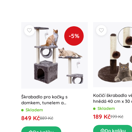
-5%
Kočičí škrabadlo 
Škrabadlo pro kočky s
hnědá 40 cm x 30
domkem, tunelem a
Skladem
platformami
Skladem
189 Kč
199 Kč
849 Kč
889 Kč
Do košíku