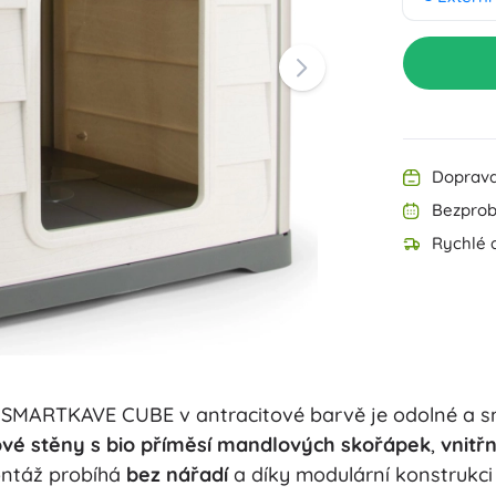
Výbava pro nejmenší
Hudba
Zahradní osvětlení
Dekorace
Bezpečnost
Škola
Organizace
Noční osvětlení
Doprava
Bezprob
Rychlé d
Párty
MARTKAVE CUBE v antracitové barvě je odolné a sn
Knihy
vé stěny s bio příměsí mandlových skořápek
,
vnitř
ontáž probíhá
bez nářadí
a díky modulární konstrukc